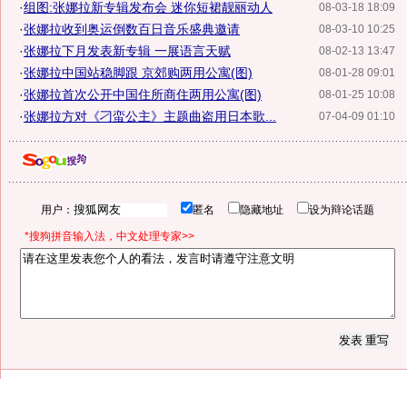
·
组图:张娜拉新专辑发布会 迷你短裙靓丽动人
08-03-18 18:09
·
张娜拉收到奥运倒数百日音乐盛典邀请
08-03-10 10:25
·
张娜拉下月发表新专辑 一展语言天赋
08-02-13 13:47
·
张娜拉中国站稳脚跟 京郊购两用公寓(图)
08-01-28 09:01
·
张娜拉首次公开中国住所商住两用公寓(图)
08-01-25 10:08
·
张娜拉方对《刁蛮公主》主题曲盗用日本歌...
07-04-09 01:10
用户：
匿名
隐藏地址
设为辩论话题
*搜狗拼音输入法，中文处理专家>>