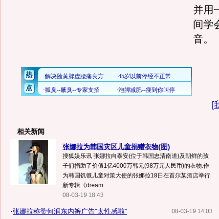
并用
间学
音。
[
相关新闻
张娜拉为韩国灾区儿童捐赠衣物(图)
搜狐娱乐讯 张娜拉向泰安(位于韩国忠清南道)及朝鲜的孩
子们捐助了价值1亿4000万韩元(98万元人民币)的衣物.作
为韩国饥饿儿童对策大使的张娜拉18日在首尔某酒店举行
新专辑《dream...
08-03-19 18:43
·
张娜拉称赞何润东内裤广告"太性感啦"
08-03-19 14:03