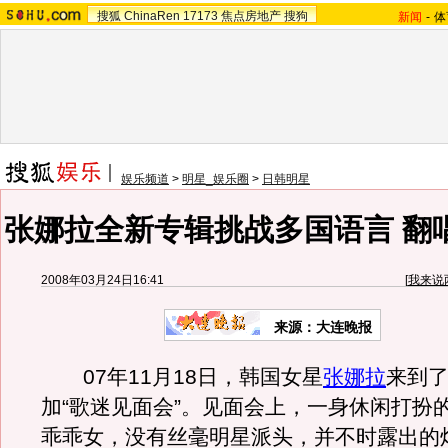
搜狐
ChinaRen
17173
焦点房地产
搜狗
新闻
-
体
娱乐频道
>
明星_娱乐圈
>
日韩明星
张娜拉全新专辑挑战多国语言 翻
2008年03月24日16:41
[
我来说
来源：大连晚报
07年11月18日，韩国女星
张娜拉
来到
加“歌迷见面会”。见面会上，一身休闲打扮
乖乖女，没有丝毫明星派头，并不时露出的