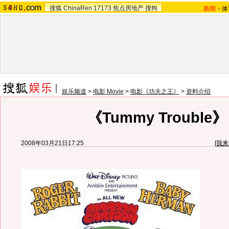
搜狐
ChinaRen
17173
焦点房地产
搜狗
新闻
-
体
娱乐频道
>
电影 Movie
>
电影《功夫之王》
>
资料介绍
《Tummy Trouble》
2008年03月21日17:25
[
我来