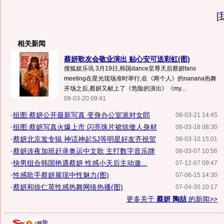
[
相关新闻
蔡妍歌友会敬业演出 贴心安可送彩虹(图)
搜狐娱乐讯 3月19日,韩国dance至尊天后蔡妍fans
meeting在星光现场准时举行,在《两个人》的nanana热舞
开场之后,蔡妍又献上了《危险的演出》《my...
08-03-20 09:41
·
组图:蔡妍公开最新写真 变身办公室派对女郎
08-03-21 14:45
·
组图:蔡妍写真火爆上市 闪亮珠片裙炫傲人身材
08-03-18 08:30
·
蔡妍北京发专辑 神话神起SJ等明星好友齐祝贺
08-03-10 15:01
·
蔡妍连夜加班赶录奥运中文歌 主打数字音乐牌
08-03-07 10:56
·
快男组合韩国艳遇蔡妍 性感小天后主动邀...
07-12-07 09:47
·
性感歌手蔡妍展现中性魅力(图)
07-06-15 14:30
·
蔡妍和徐仁英性感热舞网络热播(图)
07-04-30 10:17
更多关于
蔡妍 陶喆
的新闻>>