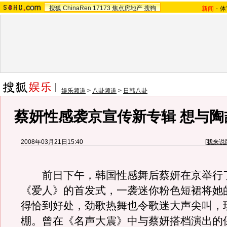
搜狐
ChinaRen
17173
焦点房地产
搜狗
新闻
-
体
娱乐频道
>
八卦频道
>
日韩八卦
蔡妍性感袭京宣传新专辑 想与陶
2008年03月21日15:40
[
我来说
前日下午，韩国性感舞后蔡妍在京举行
《爱人》的首发式，一袭迷你粉色短裙将她
得恰到好处，劲歌热舞也令歌迷大声尖叫，
棚。曾在《名声大震》中与蔡妍搭档演出的