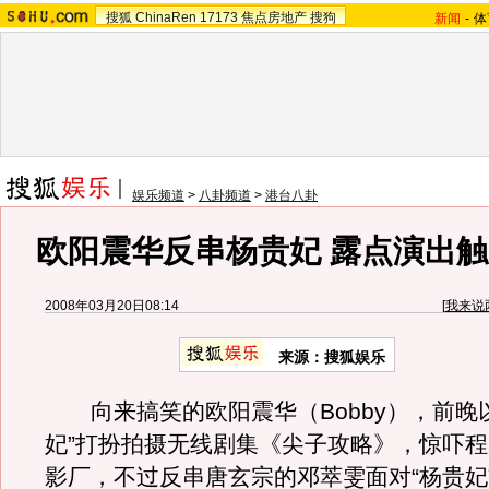
搜狐
ChinaRen
17173
焦点房地产
搜狗
新闻
-
体
娱乐频道
>
八卦频道
>
港台八卦
欧阳震华反串杨贵妃 露点演出触
2008年03月20日08:14
[
我来说
来源：搜狐娱乐
向来搞笑的欧阳震华（Bobby），前晚
妃”打扮拍摄无线剧集《尖子攻略》，惊吓
影厂，不过反串唐玄宗的邓萃雯面对“杨贵妃