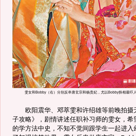
雯女和Bobby（右）分别反串唐玄宗和杨贵妃，尤以Bobby扮相最吓
欧阳震华、邓萃雯和许绍雄等前晚拍摄
子攻略》，剧情讲述任职补习师的雯女，希
的学方法中史，不知不觉间跟学生一起进入