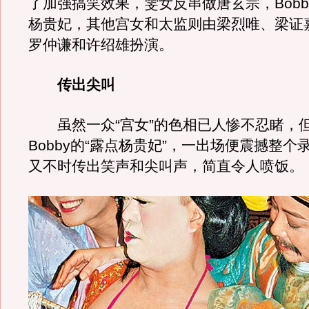
了加强搞笑效果，雯女反串做唐玄宗，Bobb
杨贵妃，其他宫女和太监则由梁烈唯、梁证
罗仲谦和许绍雄扮演。
传出尖叫
虽然一众“宫女”的色相已人惨不忍睹，
Bobby的“露点杨贵妃”，一出场便震撼整个
又不时传出笑声和尖叫声，简直令人喷饭。