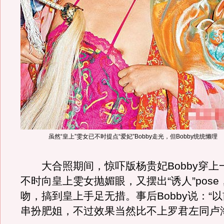
虽然“皇上”雯女已不时提点“爱妃”Bobby走光，但Bobby统统懒理
大合照期间，惊吓版杨贵妃Bobby穿上
不时向皇上雯女抛媚眼，又摆出“诱人”pos
吻，搞到皇上手足无措。事后Bobby说：“
串扮肥姐，不过效果当然比不上罗君左同卢