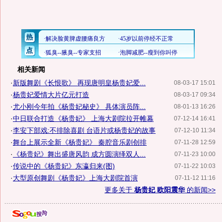
相关新闻
·
新版舞剧《长恨歌》 再现唐明皇杨贵妃爱...
08-03-17 15:01
·
杨贵妃爱情大片亿元打造
08-03-17 09:34
·
尤小刚今年拍《杨贵妃秘史》 具体演员阵...
08-01-13 16:26
·
中日联合打造《杨贵妃》 上海大剧院拉开帷幕
07-12-14 16:41
·
李安下部戏:不排除喜剧 台语片或杨贵妃的故事
07-12-10 11:34
·
舞台上展示全新《杨贵妃》 秦腔音乐剧创排
07-11-28 12:59
·
《杨贵妃》舞出盛唐风韵 成方圆演绎双人...
07-11-23 10:00
·
传说中的《杨贵妃》东瀛归来(图)
07-11-22 10:03
·
大型原创舞剧《杨贵妃》上海大剧院首演
07-11-12 11:16
更多关于
杨贵妃 欧阳震华
的新闻>>