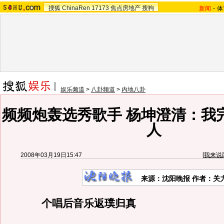
搜狐
ChinaRen
17173
焦点房地产
搜狗
新闻
-
体
娱乐频道
>
八卦频道
>
内地八卦
频频炮轰选秀歌手 杨坤澄清：我
人
2008年03月19日15:47
[
我来说
来源：沈阳晚报 作者：关
个唱后音乐返璞归真