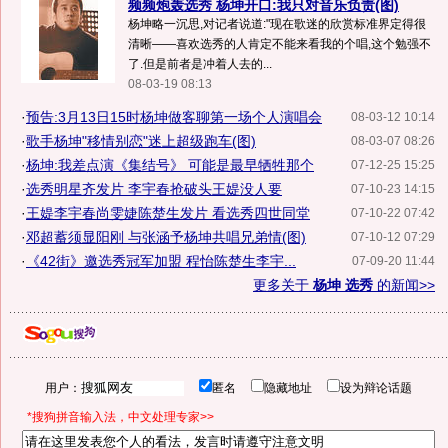
频频炮轰选秀 杨坤开口:我只对音乐负责(图)
杨坤略一沉思,对记者说道:"现在歌迷的欣赏标准界定得很
清晰——喜欢选秀的人肯定不能来看我的个唱,这个勉强不
了.但是前者是冲着人去的...
08-03-19 08:13
·
预告:3月13日15时杨坤做客聊第一场个人演唱会
08-03-12 10:14
·
歌手杨坤"移情别恋"迷上超级跑车(图)
08-03-07 08:26
·
杨坤:我差点演《集结号》 可能是最早牺牲那个
07-12-25 15:25
·
选秀明星齐发片 李宇春抢破头王媞没人要
07-10-23 14:15
·
王媞李宇春尚雯婕陈楚生发片 看选秀四世同堂
07-10-22 07:42
·
邓超蓄须显阳刚 与张涵予杨坤共唱兄弟情(图)
07-10-12 07:29
·
《42街》邀选秀冠军加盟 程怡陈楚生李宇...
07-09-20 11:44
更多关于
杨坤 选秀
的新闻>>
用户：
匿名
隐藏地址
设为辩论话题
*搜狗拼音输入法，中文处理专家>>