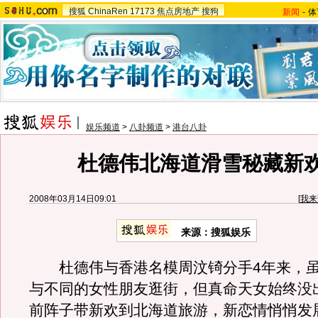
搜狐
ChinaRen
17173
焦点房地产
搜狗
新闻
-
体
娱乐频道
>
八卦频道
>
港台八卦
杜德伟北海道滑雪秘藏新欢
2008年03月14日09:01
[
我来
来源：搜狐娱乐
杜德伟与香港名模周汶锜分手4年来，虽
与不同的女性朋友逛街，但真命天女始终没
前阵子带新欢到北海道旅游，新恋情悄悄发