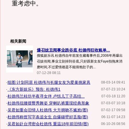
重考虑中。
相关新闻
爆召妓丑闻事业跌谷底 杜德伟狂收账单...
搜狐娱乐讯 杜德伟自年前发生藏毒事件后,2006年再爆出
召妓传闻,事业立刻掉到谷底,只好跟新女友Faye拍拖来消
磨时间,不过爱情都是不能填饱肚子的...
07-12-28 08:11
·
组图:计划同居 杜德伟与长腿女友为爱巢挑家具
08-03-14 09:41
·
《东方新娱乐》预告: 杜德伟1
07-07-23 10:24
·
杜德伟兰桂坊半夜寻女伴 卢恬儿丁子高结...
07-03-18 11:20
·
杜德伟扭腰摆臀秀舞姿 穿喇叭裤重现经典形象
07-03-07 10:18
·
吴君如重会旧情人杜德伟 大方拥吻不尴尬(图)
07-02-17 09:58
·
杜德伟称曾写字条追女生 自爆碰壁好丢脸(图)
06-11-07 14:23
·
吴君如赴台湾密会杜德伟 重温18年前旧情(图)
06-10-26 08:56