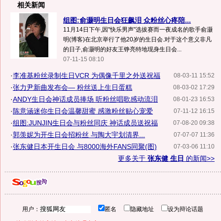
相关新闻
组图:俞灏明生日会狂飙泪 众粉丝心疼陪...
11月14日下午,因"快乐男声"选拔赛而一夜成名的歌手俞灏
明(博客)在北京举行了他20岁的生日会.对于这个意义非凡
的日子,俞灏明的好友王铮亮特地现身生日会...
07-11-15 08:10
·
李准基粉丝录制生日VCR 为偶像千里之外送祝福
08-03-11 15:52
·
张力尹新曲发布会— 粉丝送上生日蛋糕
08-03-02 17:29
·
ANDY生日会神话成员捧场 听粉丝唱歌感动流泪
08-01-23 16:53
·
陈意涵迷你生日会温馨甜蜜 感激粉丝贴心宠爱
07-11-12 16:15
·
组图:JUNJIN生日会与粉丝同庆 神话成员送祝福
07-08-20 09:38
·
郭羡妮为开生日会招粉丝 与陶大宇划清界...
07-07-07 11:36
·
张东健日本开生日会 与8000海外FANS同聚(图)
07-03-06 11:10
更多关于
张东健 生日
的新闻>>
用户：
匿名
隐藏地址
设为辩论话题