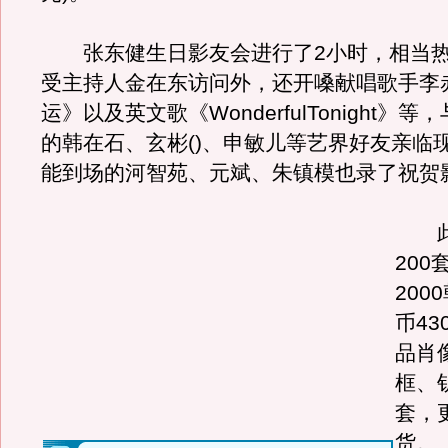
张东健生日影友会进行了2小时，相当热
受主持人金在东访问外，还开嗓献唱歌手李
运》以及英文歌《WonderfulTonight》
的韩在石、玄彬()、申敏儿等艺界好友亲临
能到场的河智苑、元斌、朱镇模也录了祝贺
此
200
200
币43
品肖
框、
套，
货。