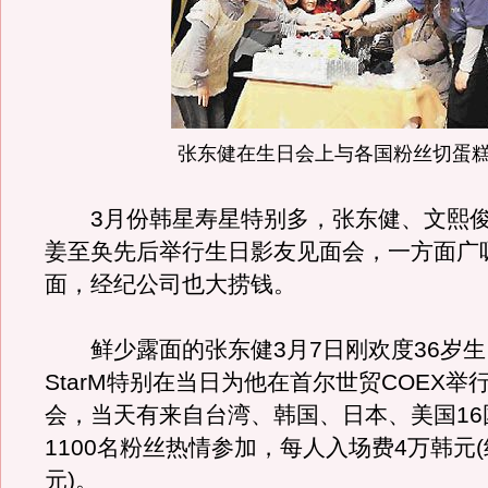
张东健在生日会上与各国粉丝切蛋
3月份韩星寿星特别多，张东健、文熙俊
姜至奂先后举行生日影友见面会，一方面广
面，经纪公司也大捞钱。
鲜少露面的张东健3月7日刚欢度36岁生
StarM特别在当日为他在首尔世贸COEX举
会，当天有来自台湾、韩国、日本、美国16
1100名粉丝热情参加，每人入场费4万韩元(
元)。