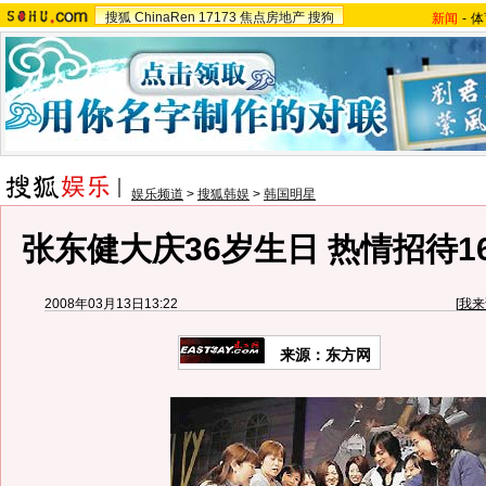
搜狐
ChinaRen
17173
焦点房地产
搜狗
新闻
-
体
娱乐频道
>
搜狐韩娱
>
韩国明星
张东健大庆36岁生日 热情招待16
2008年03月13日13:22
[
我来
来源：东方网