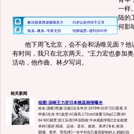
一样
陆的
何影
他下周飞北京，会不会和汤唯见面？他说
有时间，我只在北京两天。”王力宏也参加
活动，他作曲、林夕写词。
相关新闻
组图:汤唯王力宏日本挑逗画报曝光
姓名:汤唯民族:汉族出生年月:1979年10月7日星座:天
秤座生肖:羊血型:A身高:172cm体重:52kg三围:80
64 90籍贯:浙江乐清毕业院校:中央戏剧学院文化程度:
本科喜好:阅读、运动、音乐、旅游、美术专长:表演、
朗诵、美术、羽毛球一生中对自己最具影响的人:妈妈自