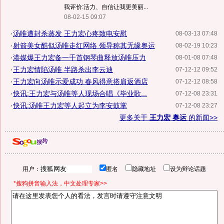
我评价:活力、自信让我更美丽...
08-02-15 09:07
·
汤唯遭封杀蒸发 王力宏心疼致电安慰
08-03-13 07:48
·
射箭美女酷似汤唯走红网络 领导称其无缘奥运
08-02-19 10:23
·
港媒爆王力宏备一千首钢琴曲释放汤唯压力
08-01-08 07:48
·
王力宏情陷汤唯 半路杀出李云迪
07-12-12 09:52
·
王力宏向汤唯示爱成功 春风得意搭肩返酒店
07-12-12 08:58
·
快讯:王力宏与汤唯等人现场合唱《毕业歌...
07-12-08 23:31
·
快讯:汤唯王力宏等人起立为李安鼓掌
07-12-08 23:27
更多关于
王力宏 奥运
的新闻>>
用户：
匿名
隐藏地址
设为辩论话题
*搜狗拼音输入法，中文处理专家>>