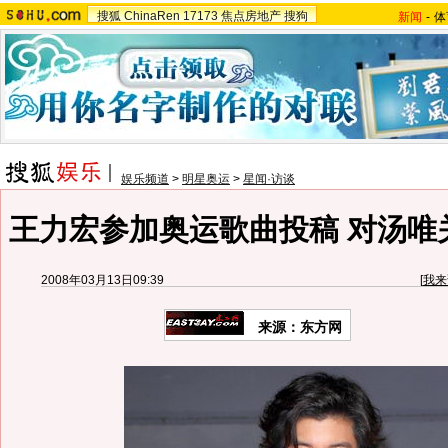
搜狐
ChinaRen
17173
焦点房地产
搜狗
新闻
-
体
娱乐频道
>
明星奥运
>
星闻·访谈
王力宏参加奥运歌曲投稿 对汤唯关
2008年03月13日09:39
[
我来
来源：东方网