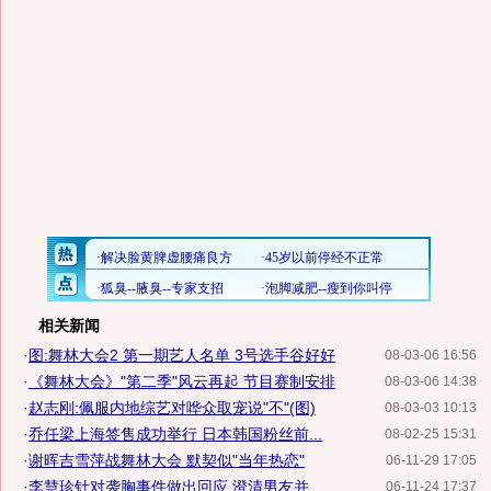
相关新闻
·
图:舞林大会2 第一期艺人名单 3号选手谷好好
08-03-06 16:56
·
《舞林大会》"第二季"风云再起 节目赛制安排
08-03-06 14:38
·
赵志刚:佩服内地综艺对哗众取宠说"不"(图)
08-03-03 10:13
·
乔任梁上海签售成功举行 日本韩国粉丝前...
08-02-25 15:31
·
谢晖吉雪萍战舞林大会 默契似"当年热恋"
06-11-29 17:05
·
李慧珍针对袭胸事件做出回应 澄清男友并...
06-11-24 17:37