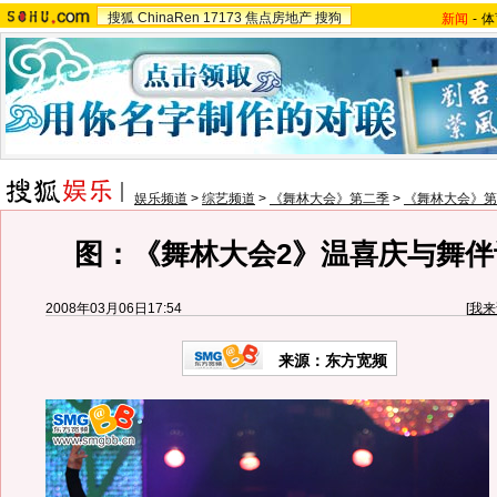
搜狐
ChinaRen
17173
焦点房地产
搜狗
新闻
-
体
娱乐频道
>
综艺频道
>
《舞林大会》第二季
>
《舞林大会》第
图：《舞林大会2》温喜庆与舞伴
2008年03月06日17:54
[
我来
来源：东方宽频