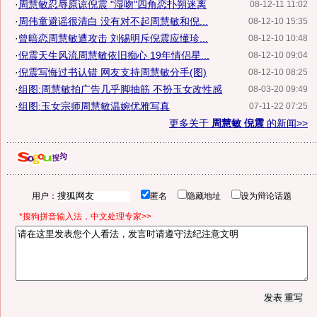
·
周慧敏忍辱原谅倪震 "湿吻"四角恋扑朔迷离
08-12-11 11:02
·
周伟童避谣很清白 没有对不起周慧敏和倪...
08-12-10 15:35
·
曾暗恋周慧敏遭攻击 刘锡明斥倪震应懂珍...
08-12-10 10:48
·
倪震天生风流周慧敏依旧痴心 19年情侣星...
08-12-10 09:04
·
倪震写悔过书认错 网友支持周慧敏分手(图)
08-12-10 08:25
·
组图:周慧敏拍广告几乎脚抽筋 不扮玉女改性感
08-03-20 09:49
·
组图:玉女宗师周慧敏温婉优雅写真
07-11-22 07:25
更多关于
周慧敏 倪震
的新闻>>
用户：
匿名
隐藏地址
设为辩论话题
*搜狗拼音输入法，中文处理专家>>