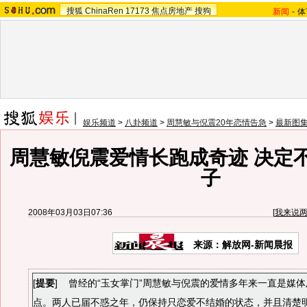
搜狐
ChinaRen
17173
焦点房地产
搜狗
新闻
-
体
娱乐频道
>
八卦频道
>
周慧敏与倪震20年恋情告急
>
最新图
周慧敏倪震爱情长跑成奇迹 决定
子
2008年03月03日07:36
[
我来说
来源：解放网-新闻晨报
[
提要
] 曾经的“玉女掌门”周慧敏与倪震的爱情多年来一直是媒
点。两人已届不惑之年，仍保持只恋爱不结婚的状态，并且清楚