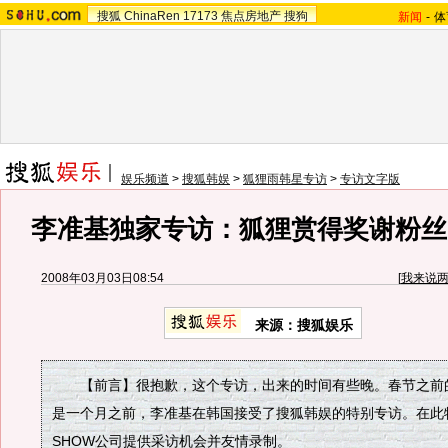
搜狐
ChinaRen
17173
焦点房地产
搜狗
新闻
-
体
娱乐频道
>
搜狐韩娱
>
狐狸雨韩星专访
>
专访文字版
李准基独家专访：狐狸赏得奖谢粉丝
2008年03月03日08:54
[
我来说
来源：搜狐娱乐
【前言】很抱歉，这个专访，出来的时间有些晚。春节之前的
是一个月之前，李准基在韩国接受了搜狐韩娱的特别专访。在此
SHOW公司提供采访机会并友情录制。