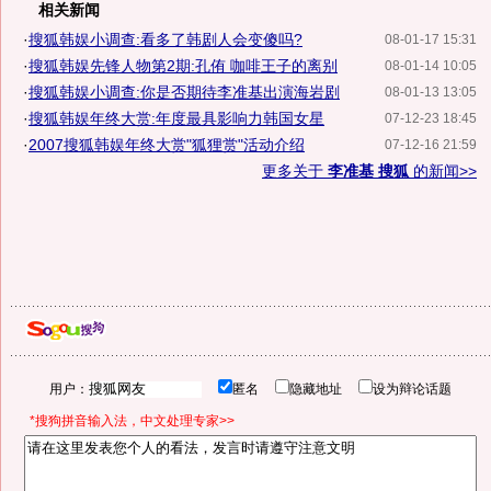
相关新闻
·
搜狐韩娱小调查:看多了韩剧人会变傻吗?
08-01-17 15:31
·
搜狐韩娱先锋人物第2期:孔侑 咖啡王子的离别
08-01-14 10:05
·
搜狐韩娱小调查:你是否期待李准基出演海岩剧
08-01-13 13:05
·
搜狐韩娱年终大赏:年度最具影响力韩国女星
07-12-23 18:45
·
2007搜狐韩娱年终大赏"狐狸赏"活动介绍
07-12-16 21:59
更多关于
李准基 搜狐
的新闻>>
用户：
匿名
隐藏地址
设为辩论话题
*搜狗拼音输入法，中文处理专家>>