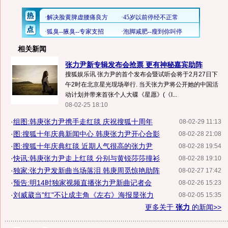
相关新闻
张力尹新专辑发布会抢票 更有神秘嘉宾助阵
搜狐娱乐讯 张力尹的首个发布会暨试听会将于2月27日下
午2时在北京星光现场举行. 当天张力尹将公开她的中国活
动计划并带来首张个人大碟《星愿》(《I...
08-02-25 18:10
·
组图:韩庚张力尹携手走红毯 庆祝搜狐十周年
08-02-29 11:13
·
图:搜狐十年庆典新闻中心 韩庚张力尹开心合影
08-02-28 21:08
·
图:搜狐十年庆典红毯 近期人气很高的张力尹
08-02-28 19:54
·
快讯:韩庚张力尹走上红毯 分别与黄锐莎莎撞衫
08-02-28 19:10
·
独家:张力尹发新曲当场落泪 韩庚周觅惊艳助阵
08-02-27 17:42
·
预告:明14时独家视频直播张力尹新曲记者会
08-02-26 15:23
·
刘威葳当"红"不让成主角《左右》海报显张力
08-02-05 15:35
更多关于
张力
的新闻>>