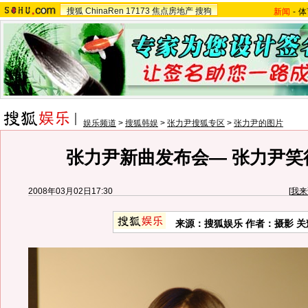
搜狐
ChinaRen
17173
焦点房地产
搜狗
新闻
-
体
娱乐频道
>
搜狐韩娱
>
张力尹搜狐专区
>
张力尹的图片
张力尹新曲发布会— 张力尹笑
2008年03月02日17:30
[
我来
来源：搜狐娱乐 作者：摄影 关