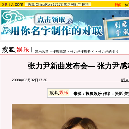
搜狐
ChinaRen
17173
焦点房地产
搜狗
新闻
-
体
娱乐频道
>
搜狐韩娱
>
张力尹搜狐专区
>
张力尹的图片
张力尹新曲发布会— 张力尹感
2008年03月02日17:30
[
我来
来源：搜狐娱乐 作者：摄影 关