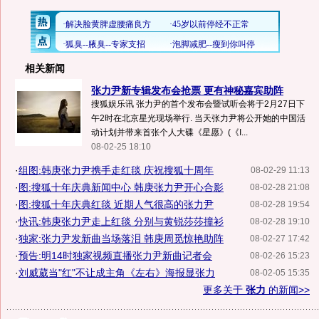
相关新闻
张力尹新专辑发布会抢票 更有神秘嘉宾助阵
搜狐娱乐讯 张力尹的首个发布会暨试听会将于2月27日下
午2时在北京星光现场举行. 当天张力尹将公开她的中国活
动计划并带来首张个人大碟《星愿》(《I...
08-02-25 18:10
·
组图:韩庚张力尹携手走红毯 庆祝搜狐十周年
08-02-29 11:13
·
图:搜狐十年庆典新闻中心 韩庚张力尹开心合影
08-02-28 21:08
·
图:搜狐十年庆典红毯 近期人气很高的张力尹
08-02-28 19:54
·
快讯:韩庚张力尹走上红毯 分别与黄锐莎莎撞衫
08-02-28 19:10
·
独家:张力尹发新曲当场落泪 韩庚周觅惊艳助阵
08-02-27 17:42
·
预告:明14时独家视频直播张力尹新曲记者会
08-02-26 15:23
·
刘威葳当"红"不让成主角《左右》海报显张力
08-02-05 15:35
更多关于
张力
的新闻>>