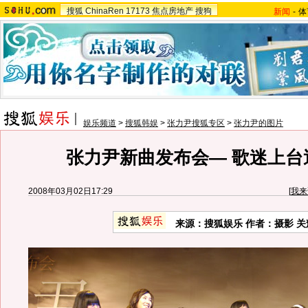
搜狐
ChinaRen
17173
焦点房地产
搜狗
新闻
-
体
娱乐频道
>
搜狐韩娱
>
张力尹搜狐专区
>
张力尹的图片
张力尹新曲发布会— 歌迷上台
2008年03月02日17:29
[
我来
来源：搜狐娱乐 作者：摄影 关