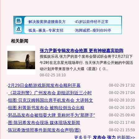
相关新闻
张力尹新专辑发布会抢票 更有神秘嘉宾助阵
搜狐娱乐讯 张力尹的首个发布会暨试听会将于2月27日下
午2时在北京星光现场举行. 当天张力尹将公开她的中国活
动计划并带来首张个人大碟《星愿》(《I...
08-02-25 18:10
·
2月29日金酷游戏新闻发布会顺利开幕
08-02-29 17:32
·
《花花刑警》广州发布会 剧组迟到近三小时
08-02-29 17:04
·
组图:贝克汉姆韩国出席手机发布会 大讲韩文
08-02-28 10:20
·
组图:利菁新书发布会 被狗拉倒当众出糗
08-02-26 10:25
·
郭晶晶发布会被指耍大牌 竟称对手为"那胖子"
08-02-25 09:40
·
图:陈冠希发布会现场 媒体现场发新闻
08-02-21 17:48
·
陈冠希激情照事件新闻发布会声明(图)
08-02-21 15:59
更多关于
发布会 张力
的新闻>>