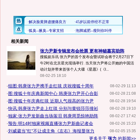
相关新闻
张力尹新专辑发布会抢票 更有神秘嘉宾助阵
搜狐娱乐讯 张力尹的首个发布会暨试听会将于2月27日下
午2时在北京星光现场举行. 当天张力尹将公开她的中国活
动计划并带来首张个人大碟《星愿》(《I...
08-02-25 18:10
·
组图:韩庚张力尹携手走红毯 庆祝搜狐十周年
08-02-29 11:13
·
图:搜狐十年庆典新闻中心 韩庚张力尹开心合影
08-02-28 21:08
·
图:搜狐十年庆典红毯 近期人气很高的张力尹
08-02-28 19:54
·
快讯:韩庚张力尹走上红毯 分别与黄锐莎莎撞衫
08-02-28 19:10
·
独家:张力尹发新曲当场落泪 韩庚周觅惊艳助阵
08-02-27 17:42
·
预告:明14时独家视频直播张力尹新曲记者会
08-02-26 15:23
·
刘威葳当"红"不让成主角《左右》海报显张力
08-02-05 15:35
更多关于
张力
的新闻>>