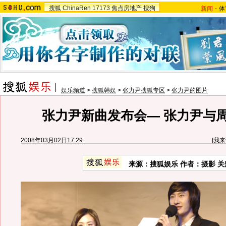
搜狐
ChinaRen
17173
焦点房地产
搜狗
新闻
-
体
娱乐频道
>
搜狐韩娱
>
张力尹搜狐专区
>
张力尹的图片
张力尹新曲发布会— 张力尹与
2008年03月02日17:29
[
我来
来源：搜狐娱乐 作者：摄影 关