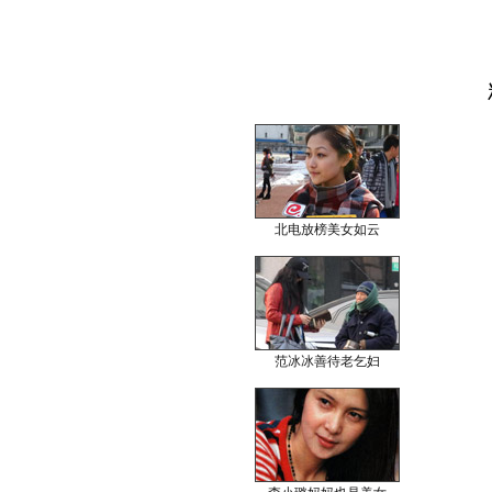
北电放榜美女如云
范冰冰善待老乞妇