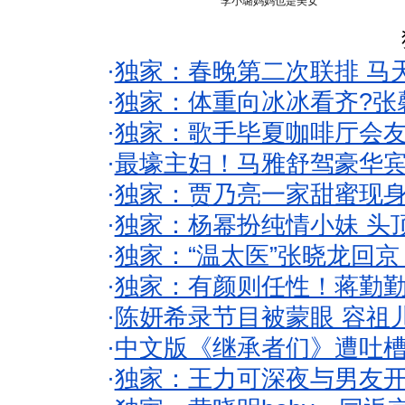
李小璐妈妈也是美女
·
独家：春晚第二次联排 马
·
独家：体重向冰冰看齐?张
·
独家：歌手毕夏咖啡厅会友
·
最壕主妇！马雅舒驾豪华
·
独家：贾乃亮一家甜蜜现身
·
独家：杨幂扮纯情小妹 头
·
独家：“温太医”张晓龙回京
·
独家：有颜则任性！蒋勤
·
陈妍希录节目被蒙眼 容祖
·
中文版《继承者们》遭吐槽
·
独家：王力可深夜与男友开