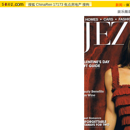
搜狐
ChinaRen
17173
焦点房地产
搜狗
新闻
-
体
娱乐频