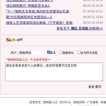
·
演出精彩图片: 罗密欧与朱丽叶1
08-02-19 18:38
·
演出精彩图片: 阿根廷音乐会1
08-02-19 18:38
·
"十一"期间天天有戏 海内外艺术团演出扎堆
07-10-02 15:12
·
图:约旦国家民间艺术团演出—1
06-05-31 14:54
·
残疾人艺术团深圳演出新版《千手观音》登场
06-03-16 10:43
更多关于
演出 王洁实
的新闻>>
用户：
匿名
隐藏地址
设为辩论话题
*搜狗拼音输入法，中文处理专家>>
设置首页
-
搜狗输入法
-
支付中心
-
搜狐招聘
-
广告服务
-
客