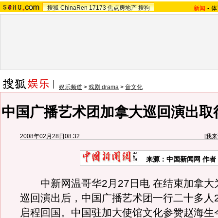
搜狐
ChinaRen
17173
焦点房地产
搜狗
新闻
-
体
娱乐频道
>
戏剧 drama
>
音文化
中国广播艺术团加拿大巡回演出取
2008年02月28日08:32
[
我来
来源：中国新闻网 作者
中新网温哥华2月27日电 在结束加拿大
巡回演出后，中国广播艺术团一行二十多人2
启程回国。中国驻加大使馆文化参赞赵海生