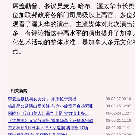
席盖勒普、参议员麦克·哈布、渥太华市长
位加联邦政府各部门司局级以上高官、多位
观看了渥太华的演出。主流媒体对此次演出
多，有评论指这种高水平的演出提升了加拿
化艺术活动的整体水准，是加拿大多元文化
点。
相关新闻
·
李云迪默认与女友分手 未来忙于演出
08-02-27 09:10
·
杨晶晶公益演出受关注 与六小龄童同台很紧张
08-02-25 12:07
·
郭晓冬《江山美人》霸气十足 实力演出备...
08-02-24 11:27
·
《红与黑》元宵节演出 雷国华高度评价李宗翰
08-02-21 11:10
·
东方神起3月日本举行大型巡演 将演出17场
08-02-20 11:41