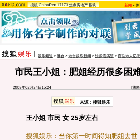
搜狐
ChinaRen
17173
焦点房地产
搜狗
新闻
-
体
娱乐频道
>
港台
>
港台娱乐新闻
>
沈殿霞病逝
>
百位港人忆
市民王小姐：肥姐经历很多困
2008年02月24日15:24
[
我来
来源：搜狐娱乐
王小姐 市民 女 25岁左右
搜狐娱乐：当你第一时间得知肥姐去世