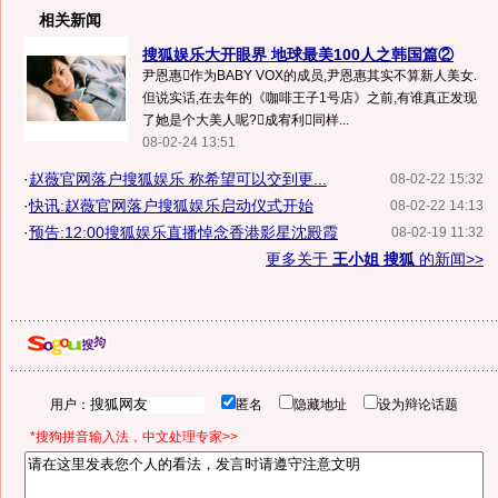
相关新闻
搜狐娱乐大开眼界 地球最美100人之韩国篇②
尹恩惠作为BABY VOX的成员,尹恩惠其实不算新人美女.
但说实话,在去年的《咖啡王子1号店》之前,有谁真正发现
了她是个大美人呢?成宥利同样...
08-02-24 13:51
·
赵薇官网落户搜狐娱乐 称希望可以交到更...
08-02-22 15:32
·
快讯:赵薇官网落户搜狐娱乐启动仪式开始
08-02-22 14:13
·
预告:12:00搜狐娱乐直播悼念香港影星沈殿霞
08-02-19 11:32
更多关于
王小姐 搜狐
的新闻>>
用户：
匿名
隐藏地址
设为辩论话题
*搜狗拼音输入法，中文处理专家>>