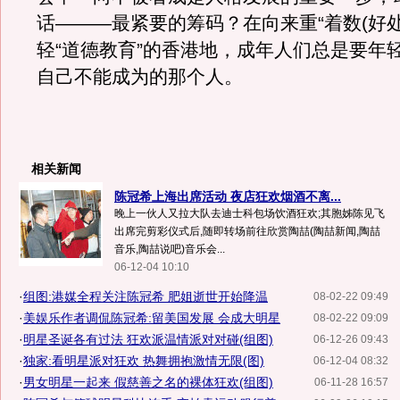
话———最紧要的筹码？在向来重“着数(好处
轻“道德教育”的香港地，成年人们总是要年
自己不能成为的那个人。
相关新闻
陈冠希上海出席活动 夜店狂欢烟酒不离...
晚上一伙人又拉大队去迪士科包场饮酒狂欢;其胞姊陈见飞
出席完剪彩仪式后,随即转场前往欣赏陶喆(陶喆新闻,陶喆
音乐,陶喆说吧)音乐会...
06-12-04 10:10
·
组图:港媒全程关注陈冠希 肥姐逝世开始降温
08-02-22 09:49
·
美娱乐作者调侃陈冠希:留美国发展 会成大明星
08-02-22 09:09
·
明星圣诞各有过法 狂欢派温情派对对碰(组图)
06-12-26 09:43
·
独家:看明星派对狂欢 热舞拥抱激情无限(图)
06-12-04 08:32
·
男女明星一起来 假慈善之名的裸体狂欢(组图)
06-11-28 16:57