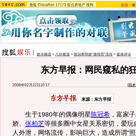
搜狐
ChinaRen
17173
焦点房地产
搜狗
新闻
-
体
娱乐频道
>
八卦频道
>
陈冠希阿娇“激情照”流传
>
媒体评论
东方早报：网民窥私的
2008年02月22日10:17
[
我来
来源：东方早报
生于1980年的偶像明星
陈冠希
，富家子
娇、
张柏芝
等很多圈中女星关系密切，爱玩
人外泄，网络流传，影响巨大，造成所谓“照