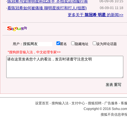
·
陈冠希与篮球明星科比连手 齐拍卖运动服行善
06-09-06 10:15
·
看陈冠希如何被痛揍 聊明星挨打和打人(组图)
06-09-01 11:18
更多关于
陈冠希 明星
的新闻>>
用户：
匿名
隐藏地址
设为辩论话题
*搜狗拼音输入法，中文处理专家>>
设置首页
-
搜狗输入法
-
支付中心
-
搜狐招聘
-
广告服务
-
客
Copyright
©
2016 Sohu.com 
搜狐不良信息举