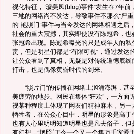
视化特征，“璩美凤(blog)事件”发生在7年
三地的网络尚不发达，导致事件不那么“严重
的“艳照门”事件与当今发达的网络相遇之后
社会的重大震撼，其实即使没有陈冠希，也
张冠希出现。陈冠希曝光的只是成年人的私
责，但是明星们都是“有限可视”，通过发达
让公众看到了真相，无疑是对传统道德底线
打击，也是偶像黄昏时代的到来。
“照片门”的传播在网络上汹涌澎湃，甚
美疲劳的地步。网民在集体“狂欢”，一方面
视某种程度上体现了网友们精神麻木，另一
牺牲者，在公众心目中，明星的形象是高于
也有人心里明明知道明星也是凡夫俗子，但
有幻想，“艳照门”令一个又一个集万千宠爱