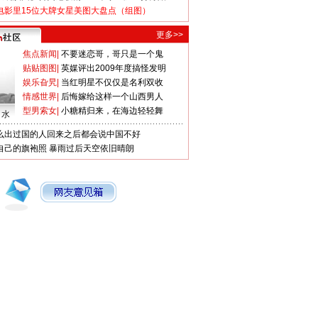
电影里15位大牌女星美图大盘点（组图）
更多>>
焦点新闻
|
不要迷恋哥，哥只是一个鬼
贴贴图图
|
英媒评出2009年度搞怪发明
娱乐旮旯
|
当红明星不仅仅是名利双收
情感世界
|
后悔嫁给这样一个山西男人
型男索女
|
小糖精归来，在海边轻轻舞
口水
么出过国的人回来之后都会说中国不好
自己的旗袍照
暴雨过后天空依旧晴朗