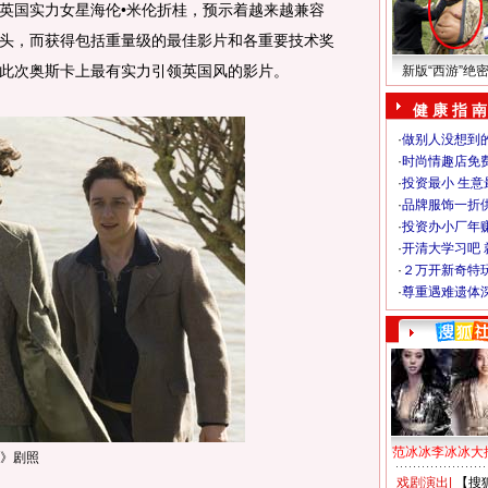
英国实力女星海伦•米伦折桂，预示着越来越兼容
头，而获得包括重量级的最佳影片和各重要技术奖
此次奥斯卡上最有实力引领英国风的影片。
新版“西游”绝
健 康 指 南
·
做别人没想到的
·
时尚情趣店免
·
投资最小 生意
·
品牌服饰一折
·
投资办小厂年
·
开清大学习吧 
·
２万开新奇特
·
尊重遇难遗体
范冰冰李冰冰大
》剧照
戏剧演出
|
【搜