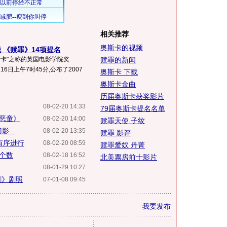
相关推荐
奥斯卡的视频
 《赎罪》14项提名
斯卡"之称的英国电影学院奖
赎罪的新闻
月16日上午7时45分,公布了2007
奥斯卡 下载
奥斯卡金曲
历届奥斯卡获奖影片
08-02-20 14:33
79届奥斯卡提名名单
《恶童》
08-02-20 14:00
赎罪天使 子纹
...
08-02-20 13:35
赎罪 影评
有序进行
08-02-20 08:59
赎罪爱奴 丹菁
逐个数
08-02-18 16:52
北美票房前十影片
08-01-29 10:27
割》剧照
07-01-08 09:45
我要发布