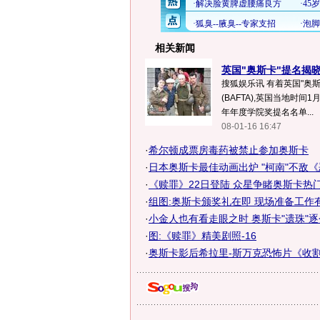
相关新闻
英国"奥斯卡"提名揭晓
搜狐娱乐讯 有着英国"奥
(BAFTA),英国当地时间1
年年度学院奖提名名单...
08-01-16 16:47
·
希尔顿成票房毒药被禁止参加奥斯卡
·
日本奥斯卡最佳动画出炉 "柯南"不敌
·
《赎罪》22日登陆 众星争睹奥斯卡热门影
·
组图:奥斯卡颁奖礼在即 现场准备工作
·
小金人也有看走眼之时 奥斯卡"遗珠"
·
图:《赎罪》精美剧照-16
·
奥斯卡影后希拉里-斯万克恐怖片《收