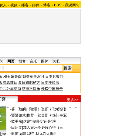
女人
-
视频
-
播客
-
邮件
-
博客
-
BBS
-
我说两句
闻
网页
博客
音乐
图片
说吧
长
邓玉娇失踪
朝鲜军事演习
日本兵赎罪
改温总讲话
夏日减肥秘方
日本瘦脸法
中共卧底结局
慈禧不快乐
侵略中国报告
更多>>
·
菲一般的
|
《赎罪》奥斯卡七项提名
·
暨暨佩就
|
推荐一部奥斯卡热门夺冠
·
歌手魔
|
这是“演唱会”还是“演
·
田启文
|
加入娱乐圈必读心得（三
·
谢苗
|
息影10年,我无怨无悔!!
上学