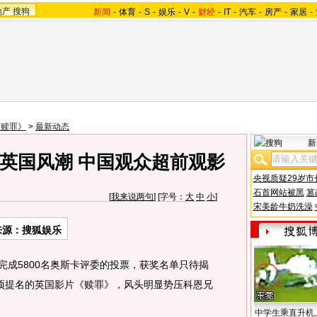
地产
搜狗
新闻
-
体育
-
S
-
娱乐
-
V
-
财经
-
IT
-
汽车
-
房产
-
家居
-
《赎罪》
>
最新动态
新
英国风潮 中国观众超前观影
央视质疑29岁市
石首网站被黑
篡
[
我来说两句
] [字号：
大
中
小
]
宋美龄牛奶洗澡
来源：搜狐娱乐
完成5800名奥斯卡评委的投票，获奖名单只待揭
项提名的英国影片《赎罪》，风头明显势压科恩兄
中学生乘直升机