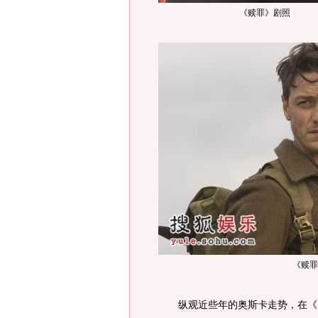
《赎罪》剧照
《赎罪
纵观近些年的奥斯卡走势，在《卧