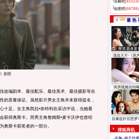
苏醒吧
(41523)
贴图吧
(68789)
最 热 
谍战大片-《风
》剧照
闺房视频自拍
改编剧本、最佳配乐、最佳美术、最佳摄影等在
性的质量保证。虽然影片男女主角并未获得提名，
心十足。女主角凯拉•奈特利在采访中说，当她看
会获得奥斯卡。而男主角詹姆斯•麦卡沃伊也曾经
自爆捉奸后恶梦
为奥斯卡获奖者的一部分。
搜狐商机
·
丰胸--林志玲