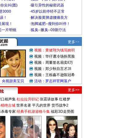
你尖叫(图)
·
吸引异性的秘密武器
3000
·
45岁以前停经不正常
不误！
·
解决脸黄脾虚腰痛良方
美展现！
·
泡脚减肥--瘦到你叫停！
起一片明镜
·
狐臭--腋臭--09新疗法
更多>>
对口相声集
杜拉拉升职记
张震讲故事
红楼梦
-精绝古城
世界名著
平凡的世界
货币战争2
毒杀毒专家
经典手机游游格斗集
福彩3D走势图