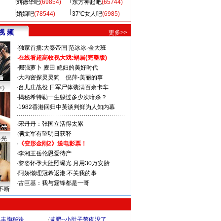
刘德华吧
(69854)
东方神起吧
(65744)
婚姻吧
(78544)
37℃女人吧
(6985)
视 频
更多>>
·
独家首播:大秦帝国
范冰冰-金大班
·
在线看超高收视大戏:
蜗居(完整版)
·
倔强萝卜
麦田
媳妇的美好时代
·
大内密探灵灵狗
倪萍-美丽的事
·
台儿庄战役 日军尸体装满百余卡车
声》
·
揭秘希特勒一生躲过多少次暗杀？
·
1982香港回归中英谈判鲜为人知内幕
·
宋丹丹：张国立活得太累
·
满文军有望明日获释
曝光
·
《变形金刚2》送电影票！
·
李湘王岳伦恩爱待产
·
黎姿怀孕大肚照曝光 月用30万安胎
·
阿娇懒理冠希返港:不关我的事
·
古巨基：我与霆锋都是一哥
不断
爆丰胸秘诀
·
减肥--小肚子赘肉没了