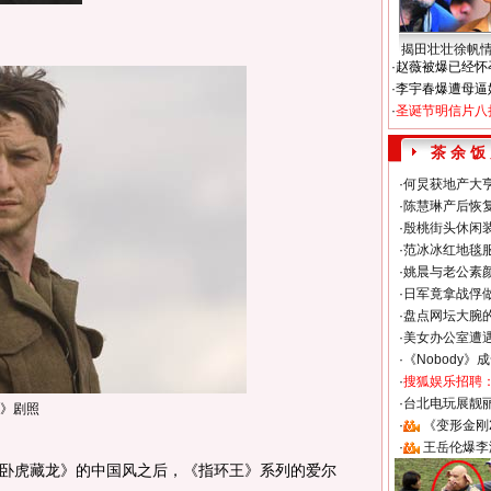
揭田壮壮徐帆
·
赵薇被爆已经怀
·
李宇春爆遭母逼
·
圣诞节明信片八
茶 余 饭
·
何炅获地产大亨
·
陈慧琳产后恢复
·
殷桃街头休闲装
·
范冰冰红地毯
·
姚晨与老公素
·
日军竟拿战俘
·
盘点网坛大腕
·
美女办公室遭
·
《Nobody》
·
搜狐娱乐招聘
·
台北电玩展靓丽S
》剧照
·
《变形金刚
·
王岳伦爆李
虎藏龙》的中国风之后，《指环王》系列的爱尔