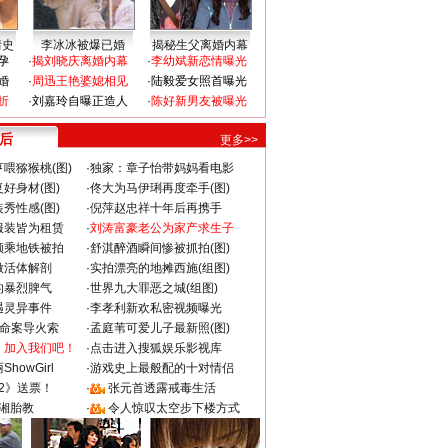
情史
李冰冰被爆已婚
揭秘生父离婚内幕
孕
·
揭刘晓庆离婚内幕
·
李幼斌新恋情曝光
婚
·
周迅王艳婆媳相见
·
陆毅爱女照首曝光
折
·
刘嘉玲自曝正造人
·
陈好新男友被曝光
 后
更多>>
喂猕猴桃(图)
·
独家：章子怡带妈妈看电影
好身材(图)
·
佟大为马伊琍再度牵手(图)
秀性感(图)
·
倪萍赵忠祥十年后再携手
服装皆为租赁
·
刘涛富豪老公为家产求生子
颜乘地铁被拍
·
舒淇醉酒瞬间惨被抓拍(图)
做活体解剖
·
实拍漂亮的地摊西施(组图)
的暴烈脾气
·
世界九大罪恶之城(组图)
遇灵异事件
·
李孝利新欢私密视频曝光
成命案导火索
·
孟庭苇可爱儿子最新照(图)
：加入我们吧！
·
点击进入搜狐娱乐影视库
howGirl
·
游戏史上最般配的十对情侣
2》送票！
·
张元首透露戒毒生活
湘胎教
·
令人惊叹太空步下楼方式