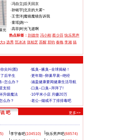
·
冯自立
|
后天回京
·
孙铭宇
|
北京的大雾~
·
王雪洋
|
魔镜魔镜告诉我
·
童瑶
|
跑~~
·
高菲
|
时光飞逝啊
曝光
热点标签：
刘德华
冯小刚
蔡少芬
快乐男声
大s
选秀
范冰冰
张柏芝
苏醒
郑钧
春晚
李湘
搞
你尖叫(图)
·
狐臭--腋臭--全球揭秘！
毁了后半生
·
更年期--卵巢早衰--绝经
--怎么办？
·
涵盖健康要闻健康生活导航
明星支招
·
口臭--口臭--拜拜了!
罩杯升级魔法
·
10平米小店 月赚20万
-怎么办？
·
老公--烟戒不了排排毒吧
说 吧
更多>>
5)
李宇春吧
(104510)
快乐男声吧
(68574)