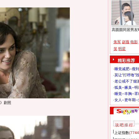
高圆圆同居男友
朱军
赵薇
电影
笑
明星
精彩推荐
·
睡觉减肥--瘦到
·
莫让“打呼噜”
·
老公戒不了烟酒
·
狐臭--腋臭--
·
睡觉--丰胸--
·
女人--更年期-
》剧照
说 吧 排 行
上证指数
(7744