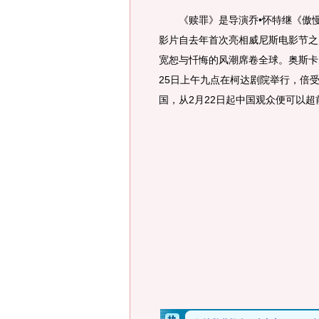
《赎罪》是导演乔•怀特继《傲慢
影片自去年首次亮相威尼斯电影节之
宽恕与忏悔的风潮席卷全球。奥斯卡
25日上午九点在柯达剧院举行，倍
国，从2月22日起中国观众便可以