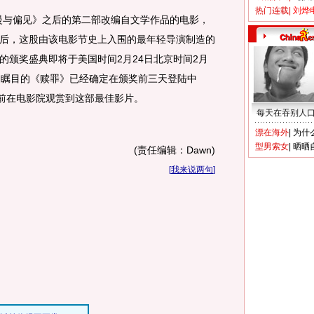
热门连载
|
刘烨
与偏见》之后的第二部改编自文学作品的电影，
后，这股由该电影节史上入围的最年轻导演制造的
的颁奖盛典即将于美国时间2月24日北京时间2月
受瞩目的《赎罪》已经确定在颁奖前三天登陆中
超前在电影院观赏到这部最佳影片。
每天在吞别人
漂在海外
|
为什
型男索女
|
晒晒
(责任编辑：Dawn)
[
我来说两句
]