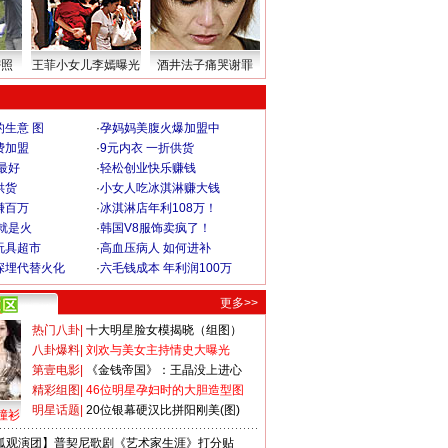
密照
王菲小女儿李嫣曝光
酒井法子痛哭谢罪
生意 图
·
孕妈妈美腹火爆加盟中
费加盟
·
9元内衣 一折供货
最好
·
轻松创业快乐赚钱
供货
·
小女人吃冰淇淋赚大钱
赚百万
·
冰淇淋店年利108万！
就是火
·
韩国V8服饰卖疯了！
玩具超市
·
高血压病人 如何进补
深埋代替火化
·
六毛钱成本 年利润100万
更多>>
热门八卦
|
十大明星脸女模揭晓（组图）
八卦爆料
|
刘欢与美女主持情史大曝光
第壹电影
|
《金钱帝国》：王晶没上进心
精彩组图
|
46位明星孕妇时的大胆造型图
明星话题
|
20位银幕硬汉比拼阳刚美(图)
撞衫
狐观演团】普契尼歌剧《艺术家生涯》打分贴