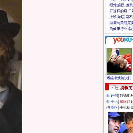
·
睡觉减肥--瘦到
·
开这样的店 日进
·
上班 兼职 两
·
健康与美丽完
·
为健康行业撑
·
听评书
|
郭德纲
·
听小说
|
鬼吹灯1
·
共享区
|
手机病