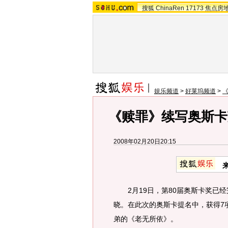
搜狐
ChinaRen
17173
焦点房
娱乐频道
>
好莱坞频道
>
《赎罪》续写奥斯卡
2008年02月20日20:15
2月19日，第80届奥斯卡奖已经
晓。在此次的奥斯卡提名中，获得7
弟的《老无所依》。