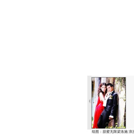
组图：甜蜜无限梁洛施 浪