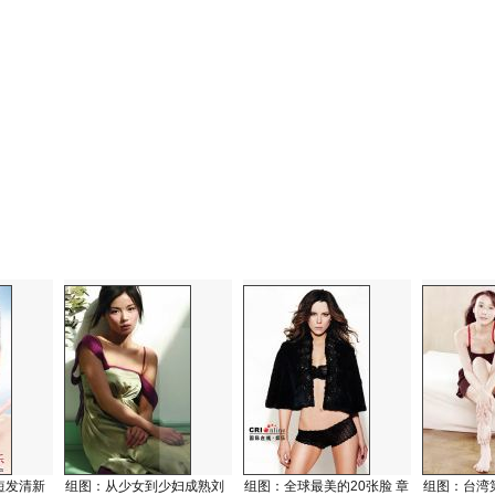
短发清新
组图：从少女到少妇成熟刘
组图：全球最美的20张脸 章
组图：台湾