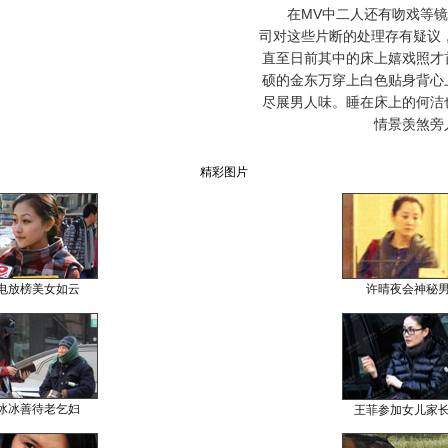
在MV中二人还有吻戏等镜
司对这些片断的处理存有疑议
直至日前其中的床上嬉戏照才
硕的金东万穿上白色贴身背心
尽展男人味。睡在床上的何洁
情景羡煞旁
精彩图片
电放榜美女如云
许晴夜会神秘
冰冰善待老乞妇
王菲参加女儿家