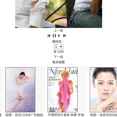
上一组
跳转至：
页
1/20
下一组
相关组图
漫
组图：容祖儿沐浴广告挑战
半透明丝巾遮体 林赛-罗翰
组图：徐若瑄尝试