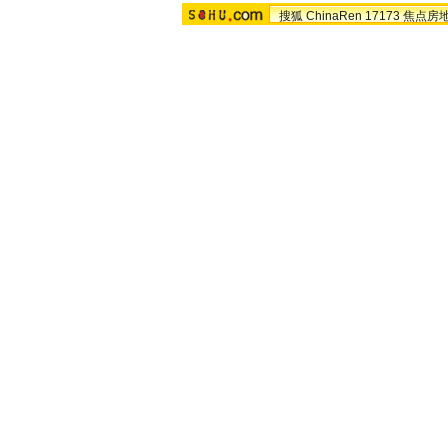
搜狐
ChinaRen
17173
焦点房