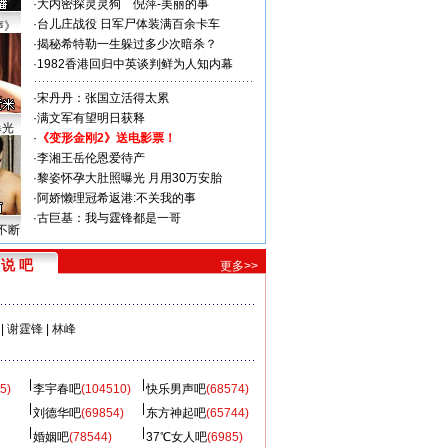
·
大内密探灵灵狗
倪萍-美丽的事
·
台儿庄战役 日军尸体装满百余卡车
声》
·
揭秘希特勒一生躲过多少次暗杀？
·
1982香港回归中英谈判鲜为人知内幕
·
宋丹丹：张国立活得太累
·
满文军有望明日获释
曝光
·
《变形金刚2》送电影票！
·
李湘王岳伦恩爱待产
·
黎姿怀孕大肚照曝光 月用30万安胎
·
阿娇懒理冠希返港:不关我的事
·
古巨基：我与霆锋都是一哥
不断
说 吧
更多>>
|
谢霆锋
|
林峰
5)
李宇春吧
(104510)
快乐男声吧
(68574)
刘德华吧
(69854)
东方神起吧
(65744)
婚姻吧
(78544)
37℃女人吧
(6985)