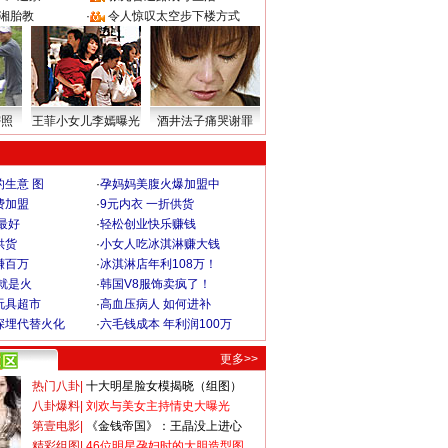
湘胎教
·
令人惊叹太空步下楼方式
密照
王菲小女儿李嫣曝光
酒井法子痛哭谢罪
生意 图
·
孕妈妈美腹火爆加盟中
费加盟
·
9元内衣 一折供货
最好
·
轻松创业快乐赚钱
供货
·
小女人吃冰淇淋赚大钱
赚百万
·
冰淇淋店年利108万！
就是火
·
韩国V8服饰卖疯了！
玩具超市
·
高血压病人 如何进补
深埋代替火化
·
六毛钱成本 年利润100万
更多>>
热门八卦
|
十大明星脸女模揭晓（组图）
八卦爆料
|
刘欢与美女主持情史大曝光
第壹电影
|
《金钱帝国》：王晶没上进心
精彩组图
|
46位明星孕妇时的大胆造型图