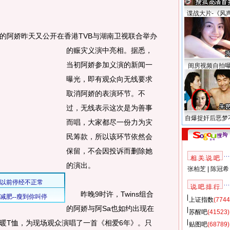
谍战大片-《风
阿娇昨天又公开在香港TVB与湖南卫视联合举办
的赈灾义演中亮相。
据悉，
当初阿娇参加义演的新闻一
闺房视频自拍
曝光，即有观众向无线要求
取消阿娇的表演环节。不
过，无线表示这次是为善事
自爆捉奸后恶梦
而唱，大家都尽一份力为灾
民筹款，所以该环节依然会
保留，不会因投诉而删除她
相 关 说 吧
的演出。
张柏芝
|
陈冠希
说 吧 排 行
昨晚9时许，Twins组合
上证指数
(7744
的阿娇与阿Sa也如约出现在
苏醒吧
(41523)
暖T恤，为现场观众演唱了一首《相爱6年》。只
贴图吧
(68789)