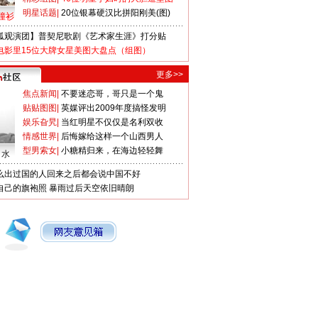
明星话题
|
20位银幕硬汉比拼阳刚美(图)
撞衫
狐观演团】普契尼歌剧《艺术家生涯》打分贴
电影里15位大牌女星美图大盘点（组图）
更多>>
焦点新闻
|
不要迷恋哥，哥只是一个鬼
贴贴图图
|
英媒评出2009年度搞怪发明
娱乐旮旯
|
当红明星不仅仅是名利双收
情感世界
|
后悔嫁给这样一个山西男人
型男索女
|
小糖精归来，在海边轻轻舞
口水
么出过国的人回来之后都会说中国不好
自己的旗袍照
暴雨过后天空依旧晴朗