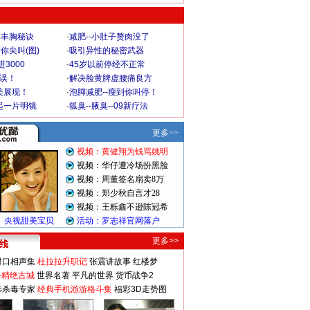
爆丰胸秘诀
·
减肥--小肚子赘肉没了
你尖叫(图)
·
吸引异性的秘密武器
3000
·
45岁以前停经不正常
不误！
·
解决脸黄脾虚腰痛良方
美展现！
·
泡脚减肥--瘦到你叫停！
起一片明镜
·
狐臭--腋臭--09新疗法
更多>>
对口相声集
杜拉拉升职记
张震讲故事
红楼梦
-精绝古城
世界名著
平凡的世界
货币战争2
毒杀毒专家
经典手机游游格斗集
福彩3D走势图