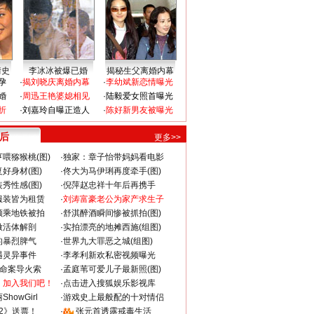
情史
李冰冰被爆已婚
揭秘生父离婚内幕
孕
·
揭刘晓庆离婚内幕
·
李幼斌新恋情曝光
婚
·
周迅王艳婆媳相见
·
陆毅爱女照首曝光
折
·
刘嘉玲自曝正造人
·
陈好新男友被曝光
 后
更多>>
喂猕猴桃(图)
·
独家：章子怡带妈妈看电影
好身材(图)
·
佟大为马伊琍再度牵手(图)
秀性感(图)
·
倪萍赵忠祥十年后再携手
服装皆为租赁
·
刘涛富豪老公为家产求生子
颜乘地铁被拍
·
舒淇醉酒瞬间惨被抓拍(图)
做活体解剖
·
实拍漂亮的地摊西施(组图)
的暴烈脾气
·
世界九大罪恶之城(组图)
遇灵异事件
·
李孝利新欢私密视频曝光
成命案导火索
·
孟庭苇可爱儿子最新照(图)
：加入我们吧！
·
点击进入搜狐娱乐影视库
howGirl
·
游戏史上最般配的十对情侣
2》送票！
·
张元首透露戒毒生活