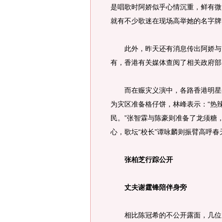
是唱歌时阿娇似乎心情沉重，鲜有微
就有不少歌迷在现场高举她的名字牌
此外，昨天还有消息传出阿娇与男
有，香港有关媒体查阅了相关政府部
而在赈灾义演中，各路香港明星都
为灾区准备格仔饼，林峰表示：“热
民。”张智霖与陈豪则准备了龙须糖
心，歌坛“校长”谭咏麟则振臂高呼
张柏芝行踪公开
丈夫谢霆锋陪伴身旁
相比陈冠希的不公开露面，几位当