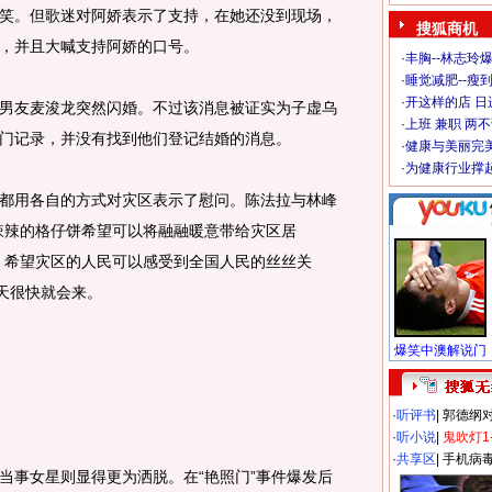
笑。但歌迷对阿娇表示了支持，在她还没到现场，
搜狐商机
，并且大喊支持阿娇的口号。
·
丰胸--林志玲
·
睡觉减肥--瘦到
·
开这样的店 日进
友麦浚龙突然闪婚。不过该消息被证实为子虚乌
·
上班 兼职 两
门记录，并没有找到他们登记结婚的消息。
·
健康与美丽完
·
为健康行业撑
用各自的方式对灾区表示了慰问。陈法拉与林峰
辣辣的格仔饼希望可以将融融暖意带给灾区居
，希望灾区的人民可以感受到全国人民的丝丝关
春天很快就会来。
·
听评书
|
郭德纲
·
听小说
|
鬼吹灯1
·
共享区
|
手机病
事女星则显得更为洒脱。在“艳照门”事件爆发后