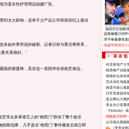
现为某女性护理用品拍摄广告。
到太大影响，还有不少产品公司和其经纪人接洽
揭田壮壮徐帆
·
赵薇被爆已经怀
·
李宇春爆遭母逼
未如外界所说的破裂。记者日前与霍汶希联系，
·
圣诞节明信片八
夫妻关系很好。”
茶 余 饭
·
何炅获地产大亨
面的谢霆锋，其实也一直陪伴在张柏芝身边。
·
陈慧琳产后恢复
·
殷桃街头休闲装
·
范冰冰红地毯
·
姚晨与老公素
·
日军竟拿战俘
·
盘点网坛大腕
·
美女办公室遭
·
《Nobody》
·
搜狐娱乐招聘
芝等众多香港艺人的“艳照门”惊动了整个娱乐
·
台北电玩展靓丽S
物的陈冠希，几乎是在“艳照门”事件爆发后就立即
·
《变形金刚