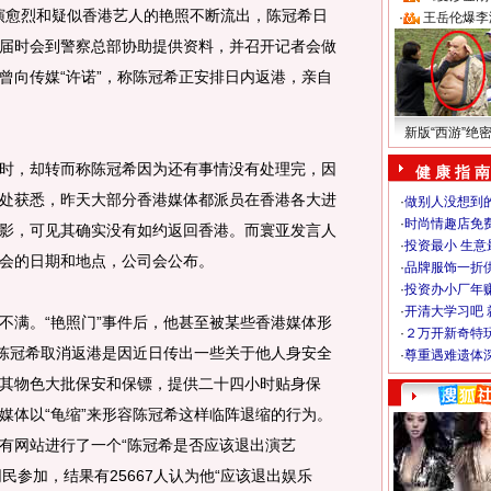
愈演愈烈和疑似香港艺人的艳照不断流出，陈冠希日
·
王岳伦爆李
届时会到警察总部协助提供资料，并召开记者会做
曾向传媒“许诺”，称陈冠希正安排日内返港，亲自
新版“西游”绝
，却转而称陈冠希因为还有事情没有处理完，因
健 康 指 南
处获悉，昨天大部分香港媒体都派员在香港各大进
·
做别人没想到的
·
时尚情趣店免
影，可见其确实没有如约返回香港。而寰亚发言人
·
投资最小 生意
会的日期和地点，公司会公布。
·
品牌服饰一折
·
投资办小厂年
·
开清大学习吧 
满。“艳照门”事件后，他甚至被某些香港媒体形
·
２万开新奇特
，陈冠希取消返港是因近日传出一些关于他人身安全
·
尊重遇难遗体
其物色大批保安和保镖，提供二十四小时贴身保
媒体以“龟缩”来形容陈冠希这样临阵退缩的行为。
有网站进行了一个“陈冠希是否应该退出演艺
网民参加，结果有25667人认为他“应该退出娱乐