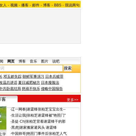
女人
-
视频
-
播客
-
邮件
-
博客
-
BBS
-
我说两句
闻
网页
博客
音乐
图片
说吧
长
邓玉娇失踪
朝鲜军事演习
日本兵赎罪
改温总讲话
夏日减肥秘方
日本瘦脸法
中共卧底结局
慈禧不快乐
侵略中国报告
更多>>
·
辽一网奉
|
谢霆锋张柏芝宝宝出生--
·
生活让我
|
张柏芝谢霆锋被"艳照门"
·
圣徒·Ch
|
张柏芝背着谢霆锋干的那
·
黑虎
|
谢家搬家避风头 谢霆锋
·
中国帅哥
|
艳照门事件后张柏芝人气
上学