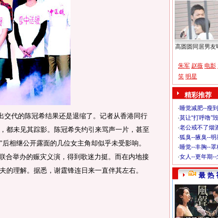
高圆圆同居男友
朱军
赵薇
电影
笑
明星
精彩推荐
·
睡觉减肥--瘦到
出交代的陈冠希结果还是退缩了。记者从香港同行
·
莫让“打呼噜”
·
老公戒不了烟酒
，都未见其踪影。陈冠希失约引来骂声一片，甚至
·
狐臭--腋臭--
门”后相继公开露面的几位女主角却似乎未受影响。
·
睡觉--丰胸--
视联合举办的赈灾义演，得到歌迷力挺。而在内地接
·
女人--更年期-
夫的理解。据悉，谢霆锋连日来一直伴其左右。
最 热 