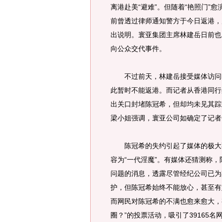
离港赴美“避难”。但随着“艳照门”
前曾透过律师通知警方于今日返港，
出说明。寰亚集团主席林建岳日前也
向公众交代事件。
不过前天，林建岳接受媒体访问时
此暂时不能返港。而记者从香港同行
出关口封堵陈冠希，但却均未见其踪
梁小姐强调，寰亚公司如确定了记者
陈冠希的失约引起了媒体的极大不
容为“一代淫魔”。有媒体还猜测称
问题的消息，透露尽管经纪公司已为
护，但陈冠希始终不能放心，甚至有
而网民对陈冠希的不满也愈来愈大，
圈？”的投票活动，吸引了39165名