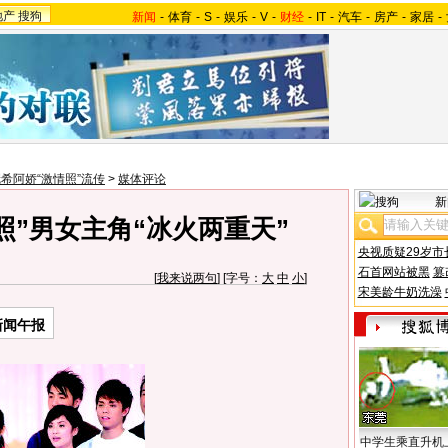
地产
搜狗
新闻
-
体育
-
S
-
娱乐
-
V
-
财经
-
IT
-
汽车
-
房产
-
家居
-
希阿娇“激情照”流传
>
媒体评论
新
照”男女主角“冰火两重天”
央视质疑29岁市
石首网站被黑
篡
[
我来说两句
] [字号：
大
中
小
]
宋美龄牛奶洗澡
新闻午报
中学生乘直升机