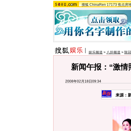
搜狐
ChinaRen
17173
焦点房
娱乐频道
>
八卦频道
>
陈冠
新闻午报：“激情
2008年02月18日09:34
来源：