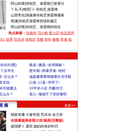
·
阿山的窝
|
张柏芝、谢霆锋已签署分
·
丫头,不
|
艳照门--张柏芝,谢霆锋
·
山西李欣
|
港媒爆张柏芝谢霆锋搬家
·
殷谦
|
张柏芝谢霆锋密谋欺骗王
·
阿山的窝
|
张柏芝、谢霆锋的情史
曝光
热点标签：
刘德华
冯小刚
蔡少芬
快乐男声
大s
选秀
范冰冰
张柏芝
苏醒
郑钧
春晚
李湘
搞
你尖叫(图)
·
狐臭--腋臭--全球揭秘！
毁了后半生
·
更年期--卵巢早衰--绝经
--怎么办？
·
涵盖健康要闻健康生活导航
明星支招
·
口臭--口臭--拜拜了!
罩杯升级魔法
·
10平米小店 月赚20万
-怎么办？
·
老公--烟戒不了排排毒吧
视 频
更多>>
·
独家首播:大秦帝国
范冰冰-金大班
·
在线看超高收视大戏:
蜗居(完整版)
·
倔强萝卜
麦田
媳妇的美好时代