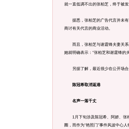
就一直低调不出的张柏芝，终于被发
据悉，张柏芝的广告代言并未有受
商讨有关代言的商业活动。
而且，张柏芝与谢霆锋夫妻关系也
她就明确表示：“张柏芝和谢霆锋的
另据了解，最近很少在公开场合露
陈冠希取消返港
名声一落千丈
1月下旬涉及陈冠希、阿娇、张柏
圈，而作为“艳照门”事件风波中心人