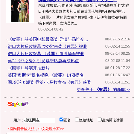
来源:搜狐娱乐 作者:小毛搜狐娱乐讯 有"时装奥斯卡"之称
Elle时尚大奖颁奖典礼日前在英国伦敦的Westway举行,
《赎罪》一片的男女主角詹姆斯-麦卡沃伊和凯拉-耐特丽
摘下时尚男、女演员奖...
08-02-14 08:42
·
《赎罪》获英国电影最高奖 导演与汤唯交...
08-02-15 21:16
·
进口大片反攻银幕 "水怪"来袭《赎罪》被删
08-02-14 11:55
·
进口大片反攻银幕 《赎罪》血腥场面被删
08-02-14 08:25
·
吴军《罪之缘》引发赎罪话题再成热点
08-02-08 11:04
·
《赎罪》导演开拍新片
08-01-28 17:22
·
英国"奥斯卡"提名揭晓 《赎罪》14项提名
08-01-16 16:47
·
图:金球奖颁奖 乔治·卡马拉宣布《赎罪》获奖
08-01-14 11:51
更多关于
《赎罪》
的新闻>>
用户：
匿名
隐藏地址
设为辩论话题
*搜狗拼音输入法，中文处理专家>>