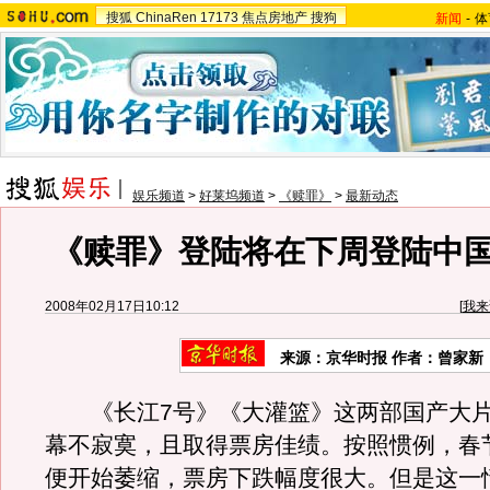
搜狐
ChinaRen
17173
焦点房地产
搜狗
新闻
-
体
娱乐频道
>
好莱坞频道
>
《赎罪》
>
最新动态
《赎罪》登陆将在下周登陆中
2008年02月17日10:12
[
我来
来源：京华时报 作者：曾家新
《长江7号》《大灌篮》这两部国产大片
幕不寂寞，且取得票房佳绩。按照惯例，春
便开始萎缩，票房下跌幅度很大。但是这一