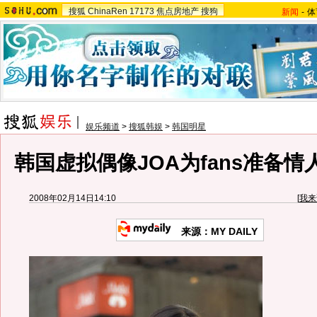
搜狐
ChinaRen
17173
焦点房地产
搜狗
新闻
-
体
娱乐频道
>
搜狐韩娱
>
韩国明星
韩国虚拟偶像JOA为fans准备情
2008年02月14日14:10
[
我来
来源：MY DAILY