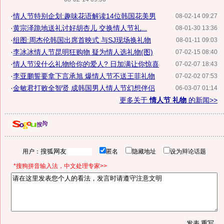
·
情人节特别企划:趣味花语解读14位韩国花美男
08-02-14 09:27
·
黄宗泽跪地送礼讨好胡杏儿 交换情人节礼...
08-01-30 13:36
·
组图:周杰伦韩国出席首映式 与SJ现场换礼物
08-01-11 09:03
·
李冰冰情人节昆明狂购物 疑为情人选礼物(图)
07-02-15 08:40
·
情人节没什么礼物给你的爱人? 日加满让你惊喜
07-02-07 18:43
·
李亚鹏誓要拿下言承旭 爆情人节不送王菲礼物
07-02-02 07:53
·
金敏君打败全智贤 成韩国男人情人节幻想伴侣
06-03-07 01:14
更多关于
情人节 礼物
的新闻>>
用户：
匿名
隐藏地址
设为辩论话题
*搜狗拼音输入法，中文处理专家>>