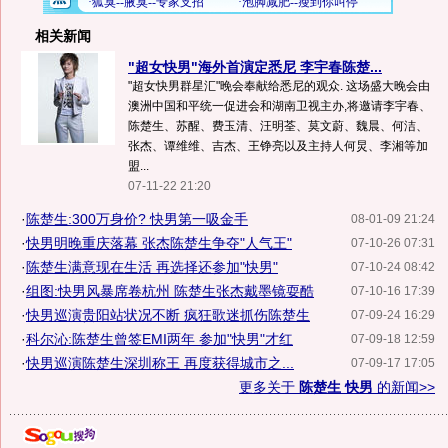
相关新闻
"超女快男"海外首演定悉尼 李宇春陈楚...
"超女快男群星汇"晚会奉献给悉尼的观众. 这场盛大晚会由
澳洲中国和平统一促进会和湖南卫视主办,将邀请李宇春、
陈楚生、苏醒、费玉清、汪明荃、莫文蔚、魏晨、何洁、
张杰、谭维维、吉杰、王铮亮以及主持人何炅、李湘等加
盟...
07-11-22 21:20
·
陈楚生:300万身价? 快男第一吸金手
08-01-09 21:24
·
快男明晚重庆落幕 张杰陈楚生争夺"人气王"
07-10-26 07:31
·
陈楚生满意现在生活 再选择还参加"快男"
07-10-24 08:42
·
组图:快男风暴席卷杭州 陈楚生张杰戴墨镜耍酷
07-10-16 17:39
·
快男巡演贵阳站状况不断 疯狂歌迷抓伤陈楚生
07-09-24 16:29
·
科尔沁:陈楚生曾签EMI两年 参加"快男"才红
07-09-18 12:59
·
快男巡演陈楚生深圳称王 再度获得城市之...
07-09-17 17:05
更多关于
陈楚生 快男
的新闻>>