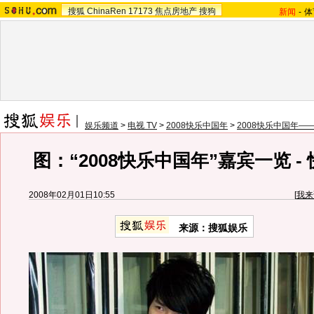
搜狐
ChinaRen
17173
焦点房地产
搜狗
新闻
-
体
娱乐频道
>
电视 TV
>
2008快乐中国年
>
2008快乐中国年—
图：“2008快乐中国年”嘉宾一览 -
2008年02月01日10:55
[
我来
来源：搜狐娱乐