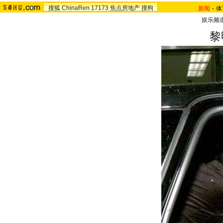
搜狐
ChinaRen
17173
焦点房地产
搜狗
新闻
-
体
娱乐频
黎