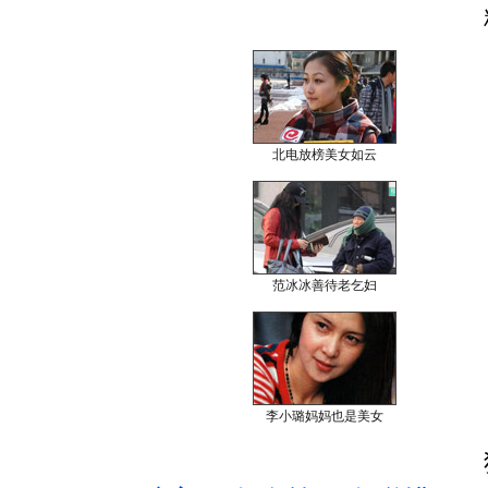
北电放榜美女如云
范冰冰善待老乞妇
李小璐妈妈也是美女