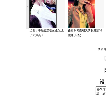
组图：辛迪克劳馥的金发儿
偷拍到素面朝天的赵雅芝和
子太漂亮了
粱咏琪(图)
设