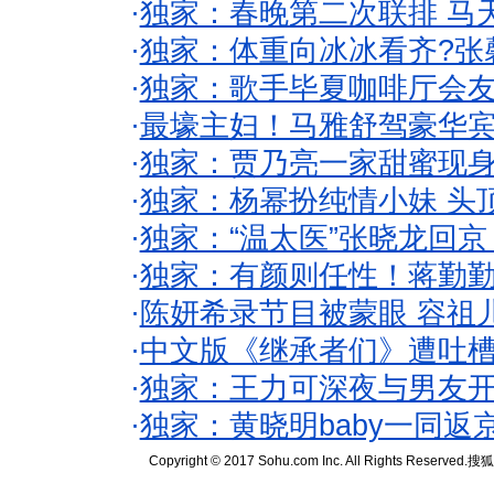
·
独家：春晚第二次联排 马
·
独家：体重向冰冰看齐?张
·
独家：歌手毕夏咖啡厅会友
·
最壕主妇！马雅舒驾豪华
·
独家：贾乃亮一家甜蜜现身
·
独家：杨幂扮纯情小妹 头
·
独家：“温太医”张晓龙回京
·
独家：有颜则任性！蒋勤
·
陈妍希录节目被蒙眼 容祖
·
中文版《继承者们》遭吐槽
·
独家：王力可深夜与男友开
·
独家：黄晓明baby一同返
Copyright © 2017 Sohu.com Inc. All Rights Reserved