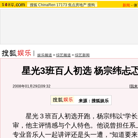
搜狐
ChinaRen
17173
焦点房地产
搜狗
新闻
-
体
娱乐频道
>
综艺频道
>
综艺新闻
星光3班百人初选 杨宗纬忐
2008年01月29日09:32
[
我来
来源：搜狐娱乐
星光３班百人初选开跑，杨宗纬以“学长
审，他主评情感与个人特色。他说曾担任系
专业音乐人一起讲评还是头一遭，“知道要