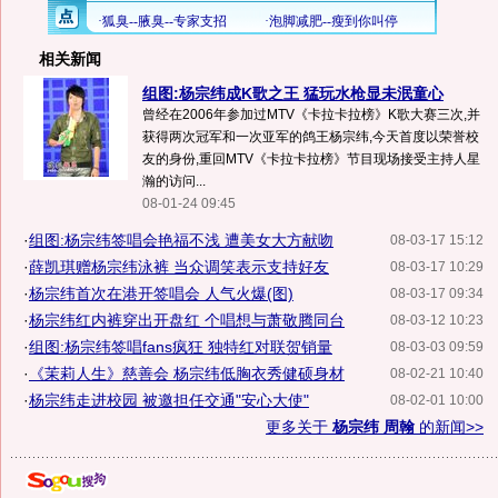
相关新闻
组图:杨宗纬成K歌之王 猛玩水枪显未泯童心
曾经在2006年参加过MTV《卡拉卡拉榜》K歌大赛三次,并
获得两次冠军和一次亚军的鸽王杨宗纬,今天首度以荣誉校
友的身份,重回MTV《卡拉卡拉榜》节目现场接受主持人星
瀚的访问...
08-01-24 09:45
·
组图:杨宗纬签唱会艳福不浅 遭美女大方献吻
08-03-17 15:12
·
薛凯琪赠杨宗纬泳裤 当众调笑表示支持好友
08-03-17 10:29
·
杨宗纬首次在港开签唱会 人气火爆(图)
08-03-17 09:34
·
杨宗纬红内裤穿出开盘红 个唱想与萧敬腾同台
08-03-12 10:23
·
组图:杨宗纬签唱fans疯狂 独特红对联贺销量
08-03-03 09:59
·
《茉莉人生》慈善会 杨宗纬低胸衣秀健硕身材
08-02-21 10:40
·
杨宗纬走进校园 被邀担任交通"安心大使"
08-02-01 10:00
更多关于
杨宗纬 周翰
的新闻>>