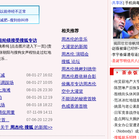
·
共享区
|
手机病
相关推荐
周杰伦的音乐
"桂纶镁接受搜狐专访
揭田壮壮徐帆
姚希纯 [点击图片进入下一页] (责
大灌篮的新闻
·
赵薇被爆已经怀
EO张朝阳与搜狗女声程怡走过红地
周杰伦 演唱会
·
李宇春爆遭母逼
乐...
·
圣诞节明信片八
搜狐 论坛
周杰伦挑衅刘德华
茶 余 饭
不减
08-01-27 16:02
周杰伦蔡依林合影
·
何炅获地产大亨
高调踩场
08-01-27 10:05
侯佩岑专访周杰伦
·
陈慧琳产后恢复
上海滩
08-01-26 23:30
空中大灌篮
·
殷桃街头休闲装
拍
08-01-26 12:19
不能说的秘密首映
·
范冰冰红地毯
现场
08-01-18 18:22
色戒香港首映
·
姚晨与老公素
调侃周董
07-11-09 14:11
·
日军竟拿战俘
·
盘点网坛大腕
...
07-06-20 12:29
·
美女办公室遭
多关于
周杰伦 搜狐
的新闻>>
·
《Nobody》
·
搜狐娱乐招聘