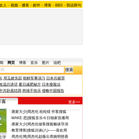
女人
-
视频
-
播客
-
邮件
-
博客
-
BBS
-
我说两句
闻
网页
博客
音乐
图片
说吧
长
邓玉娇失踪
朝鲜军事演习
日本兵赎罪
改温总讲话
夏日减肥秘方
日本瘦脸法
中共卧底结局
慈禧不快乐
侵略中国报告
更多>>
·
唐家大少
|
周杰伦 桂纶镁 作客搜狐
·
MAKE·思
|
搜狐音乐今日独家首播周
·
唐家大少
|
周杰伦做客搜狐畅谈导演
·
教育博客
|
搜狐访谈(八)——喜欢周
·
周杰伦博
|
周杰伦赵薇出席姚明慈善
上学