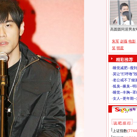
高圆圆同居男友
朱军
赵薇
电影
笑
明星
精彩推荐
·
睡觉减肥--瘦到
·
莫让“打呼噜”
·
老公戒不了烟酒
·
狐臭--腋臭--
·
睡觉--丰胸--
·
女人--更年期-
说 吧 排 行
上证指数
(7744