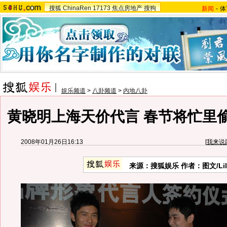
搜狐
ChinaRen
17173
焦点房地产
搜狗
新闻
-
体
娱乐频道
>
八卦频道
>
内地八卦
黄晓明上海天价代言 春节将忙里
2008年01月26日16:13
[
我来说
来源：搜狐娱乐 作者：图文/Lil