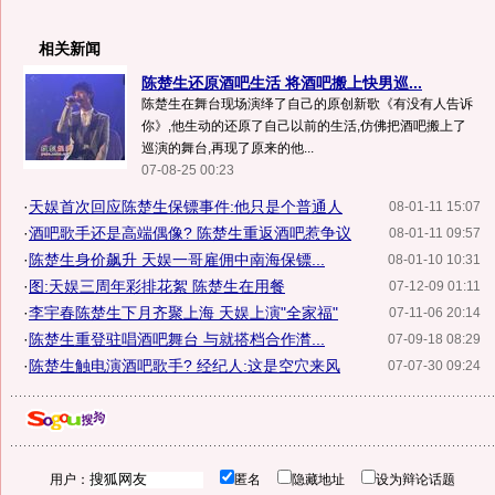
相关新闻
陈楚生还原酒吧生活 将酒吧搬上快男巡...
陈楚生在舞台现场演绎了自己的原创新歌《有没有人告诉
你》,他生动的还原了自己以前的生活,仿佛把酒吧搬上了
巡演的舞台,再现了原来的他...
07-08-25 00:23
·
天娱首次回应陈楚生保镖事件:他只是个普通人
08-01-11 15:07
·
酒吧歌手还是高端偶像? 陈楚生重返酒吧惹争议
08-01-11 09:57
·
陈楚生身价飙升 天娱一哥雇佣中南海保镖...
08-01-10 10:31
·
图:天娱三周年彩排花絮 陈楚生在用餐
07-12-09 01:11
·
李宇春陈楚生下月齐聚上海 天娱上演"全家福"
07-11-06 20:14
·
陈楚生重登驻唱酒吧舞台 与就搭档合作潸...
07-09-18 08:29
·
陈楚生触电演酒吧歌手? 经纪人:这是空穴来风
07-07-30 09:24
用户：
匿名
隐藏地址
设为辩论话题