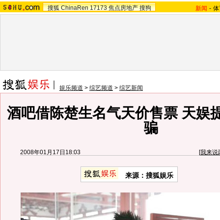
搜狐
ChinaRen
17173
焦点房地产
搜狗
新闻
-
体
娱乐频道
>
综艺频道
>
综艺新闻
酒吧借陈楚生名气天价售票 天娱
骗
2008年01月17日18:03
[
我来说
来源：搜狐娱乐