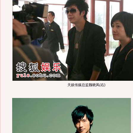
天娱传媒总监魏晓凤(右)