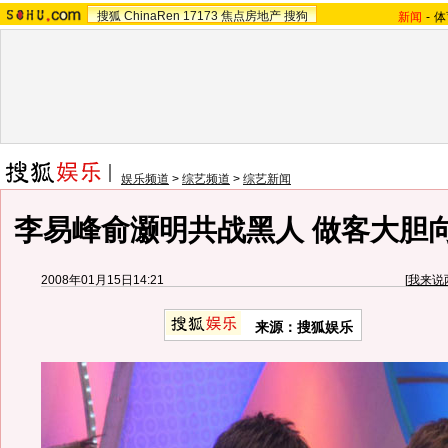
搜狐
ChinaRen
17173
焦点房地产
搜狗
新闻
-
体
娱乐频道
>
综艺频道
>
综艺新闻
李易峰俞灏明共战黑人 做客大胆
2008年01月15日14:21
[
我来说
来源：搜狐娱乐