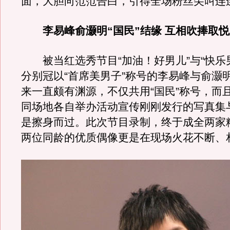
面，大胆向范范告白，引得全场粉丝尖叫连
李易峰俞灏明“国民”结缘 互相吹捧取
被当红选秀节目“加油！好男儿”与“快乐
分别冠以“首席美男子”称号的李易峰与俞灏
来一直颇有渊源，不仅共用“国民”称号，而
同场地各自举办活动宣传刚刚发行的写真集
是擦身而过。此次节目录制，终于成全两家
两位同龄的优质偶像更是在现场火花不断、