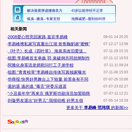
相关新闻
·
2008爱心照亮回家路 嘉宾李易峰
08-01-14 20:25
·
李易峰携私家写真重出江湖 签售鞠躬谢"蜜蜂"
07-12-17 13:58
·
《叶子》长成《四叶草》 海泉亲改旧爱送...
07-11-29 15:15
·
组图:李易峰首支单曲 羽·泉破例共同担纲制作
07-11-12 10:53
·
阿雅化身英语老师慰问打工子弟学校
07-11-11 09:24
·
组图:"青青校草"李易峰自传体写真独家曝光
07-11-06 15:03
·
华商报:快男好男舞台上下较量 前景各有不同
07-07-26 10:06
·
退的退 逃的逃 "毒舌"评委乐逍遥
07-07-23 02:27
·
"小丑嘉年华"再来京 俄罗斯功勋演员加盟助阵
07-07-11 12:21
·
刘璇男友退出"好男儿":我很幼稚 好男太假
07-05-14 10:29
更多关于
李易峰 范玮琪
的新闻>>