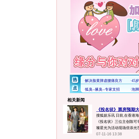
相关新闻
《投名状》票房预期大揭
搜狐娱乐讯 日前,在香港
《投名状》三位主创陈可
璨星光为活动现场倍添光芒.
07-11-16 13:38