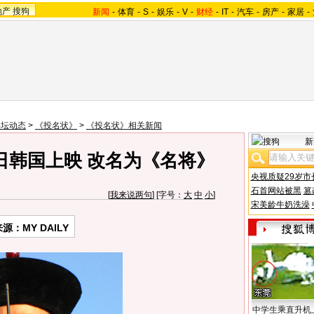
地产
搜狗
新闻
-
体育
-
S
-
娱乐
-
V
-
财经
-
IT
-
汽车
-
房产
-
家居
-
影坛动态
>
《投名状》
>
《投名状》相关新闻
新
日韩国上映 改名为《名将》
央视质疑29岁市
石首网站被黑
篡
[
我来说两句
] [字号：
大
中
小
]
宋美龄牛奶洗澡
源：MY DAILY
中学生乘直升机