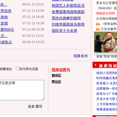
·
美女办公室遭
...
08-01-10 16:31
韩国艺人朴新阳近况
·
《Nobody》
弄李连杰
07-11-14 15:09
免费观看韩国电视剧
·
搜狐娱乐招聘
血有肉
07-11-14 06:45
周杰伦挑衅刘德华
·
台北电玩展靓丽S
当首领
07-11-13 16:38
·
《变形金刚
刘德华最新娱乐新闻
·
王岳伦爆李
要800元
07-11-08 14:29
国民党十大名将
...
07-03-21 14:41
华成焦点
06-09-14 10:26
我要发布
新版“西游”绝
健 康 指 南
隐藏地址
设为辩论话题
我来说两句
·
做别人没想到的
精华区
·
时尚情趣店免
辩论区
·
投资最小 生意
·
品牌服饰一折
·
投资办小厂年
·
开清大学习吧 
·
２万开新奇特
·
尊重遇难遗体