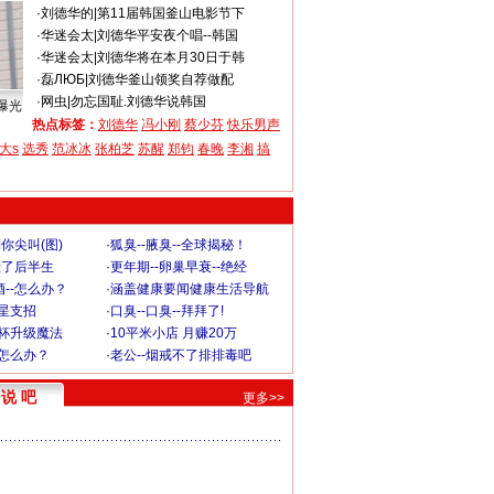
·
刘德华的
|
第11届韩国釜山电影节下
·
华迷会太
|
刘德华平安夜个唱--韩国
·
华迷会太
|
刘德华将在本月30日于韩
·
磊ЛЮБ
|
刘德华釜山领奖自荐做配
·
网虫
|
勿忘国耻.刘德华说韩国
曝光
热点标签：
刘德华
冯小刚
蔡少芬
快乐男声
大s
选秀
范冰冰
张柏芝
苏醒
郑钧
春晚
李湘
搞
你尖叫(图)
·
狐臭--腋臭--全球揭秘！
毁了后半生
·
更年期--卵巢早衰--绝经
--怎么办？
·
涵盖健康要闻健康生活导航
明星支招
·
口臭--口臭--拜拜了!
罩杯升级魔法
·
10平米小店 月赚20万
-怎么办？
·
老公--烟戒不了排排毒吧
说 吧
更多>>