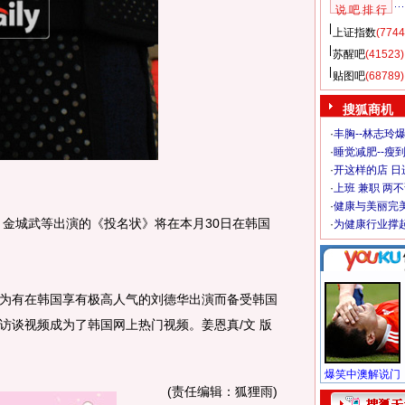
说 吧 排 行
上证指数
(7744
苏醒吧
(41523)
贴图吧
(68789)
搜狐商机
·
丰胸--林志玲
·
睡觉减肥--瘦到
·
开这样的店 日进
》
·
上班 兼职 两
·
健康与美丽完
金城武等出演的《投名状》将在本月30日在韩国
·
为健康行业撑
有在韩国享有极高人气的刘德华出演而备受韩国
访谈视频成为了韩国网上热门视频。姜恩真/文 版
(责任编辑：狐狸雨)