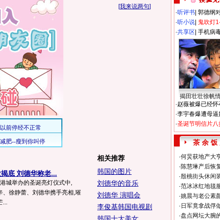
[
我来说两句
]
·
听评书
|
郭德纲
·
听小说
|
鬼吹灯1
·
共享区
|
手机病
揭田壮壮徐帆
·
赵薇被爆已经怀
·
李宇春爆遭母逼
·
圣诞节明信片八
茶 余 饭
·
何炅获地产大亨
相关推荐
·
陈慧琳产后恢复
韩国的图片
底 刘德华称老...
·
殷桃街头休闲装
海港城举办的圣诞亮灯仪式中,
刘德华的音乐
·
范冰冰红地毯
辛、徐静蕾、刘德华携手亮相,璀
刘德华 演唱会
·
姚晨与老公素
..
·
日军竟拿战俘
李俊基韩国电视剧
·
盘点网坛大腕
韩国十大美女