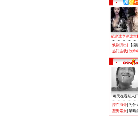
范冰冰李冰冰大
戏剧演出
|
【搜
热门连载
|
刘烨
每天在吞别人
漂在海外
|
为什
型男索女
|
晒晒