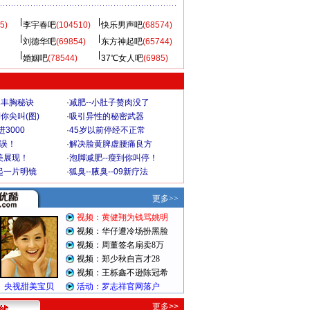
5)
李宇春吧
(104510)
快乐男声吧
(68574)
刘德华吧
(69854)
东方神起吧
(65744)
婚姻吧
(78544)
37℃女人吧
(6985)
爆丰胸秘诀
·
减肥--小肚子赘肉没了
你尖叫(图)
·
吸引异性的秘密武器
3000
·
45岁以前停经不正常
不误！
·
解决脸黄脾虚腰痛良方
美展现！
·
泡脚减肥--瘦到你叫停！
起一片明镜
·
狐臭--腋臭--09新疗法
更多>>