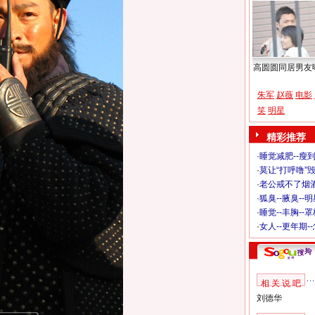
高圆圆同居男友
朱军
赵薇
电影
笑
明星
精彩推荐
·
睡觉减肥--瘦到
·
莫让“打呼噜”
·
老公戒不了烟酒
·
狐臭--腋臭--
·
睡觉--丰胸--
·
女人--更年期-
相 关 说 吧
刘德华