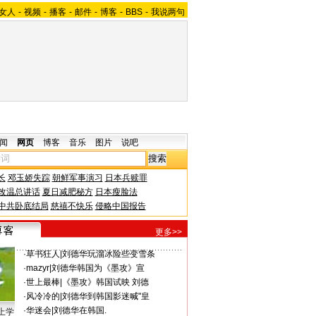
女人
-
视频
-
播客
-
邮件
-
博客
-
BBS
-
我说两句
闻
网页
博客
音乐
图片
说吧
长
邓玉娇失踪
朝鲜军事演习
日本兵赎罪
改温总讲话
夏日减肥秘方
日本瘦脸法
中共卧底结局
慈禧不快乐
侵略中国报告
更多>>
·
草书狂人
|
刘德华玩溜冰险些变雪条
·
mazyr
|
刘德华韩国为《墨攻》宣
·
世上最棒
|
《墨攻》韩国试映 刘德
·
风冷冷的
|
刘德华到韩国影迷喊"皇
·
华迷会
|
刘德华在韩国.
上学