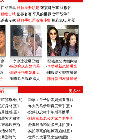
对口相声集
杜拉拉升职记
张震讲故事
红楼梦
-精绝古城
世界名著
平凡的世界
货币战争2
毒杀毒专家
经典手机游游格斗集
福彩3D走势图
情史
李冰冰被爆已婚
揭秘生父离婚内幕
孕
·
揭刘晓庆离婚内幕
·
李幼斌新恋情曝光
婚
·
周迅王艳婆媳相见
·
陆毅爱女照首曝光
折
·
刘嘉玲自曝正造人
·
陈好新男友被曝光
 后
更多>>
喂猕猴桃(图)
·
独家：章子怡带妈妈看电影
好身材(图)
·
佟大为马伊琍再度牵手(图)
秀性感(图)
·
倪萍赵忠祥十年后再携手
服装皆为租赁
·
刘涛富豪老公为家产求生子
颜乘地铁被拍
·
舒淇醉酒瞬间惨被抓拍(图)
做活体解剖
·
实拍漂亮的地摊西施(组图)
的暴烈脾气
·
世界九大罪恶之城(组图)