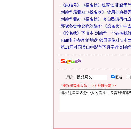
·
《集结号》《投名状》过两亿 张涵予等价
·
刘德华最看好《投名状》 曾用扑克捉
·
刘德华看好《投名状》 夸自己演得有
·
郭晓冬舍命交锋刘德华 《投名状》中
·
《投名状》下血本 刘德华一个破棉袄就
·
Rain和刘德华抢地盘 韩国偶像对决本土天
·
第11届韩国釜山电影节下月举行 刘德
用户：
匿名
*搜狗拼音输入法，中文处理专家>>