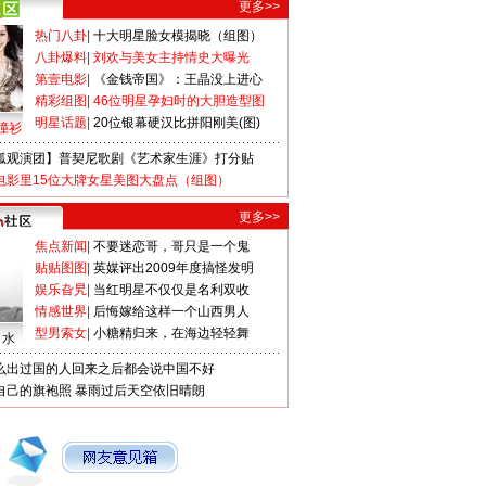
更多>>
热门八卦
|
十大明星脸女模揭晓（组图）
八卦爆料
|
刘欢与美女主持情史大曝光
第壹电影
|
《金钱帝国》：王晶没上进心
精彩组图
|
46位明星孕妇时的大胆造型图
明星话题
|
20位银幕硬汉比拼阳刚美(图)
撞衫
狐观演团】普契尼歌剧《艺术家生涯》打分贴
电影里15位大牌女星美图大盘点（组图）
更多>>
焦点新闻
|
不要迷恋哥，哥只是一个鬼
贴贴图图
|
英媒评出2009年度搞怪发明
娱乐旮旯
|
当红明星不仅仅是名利双收
情感世界
|
后悔嫁给这样一个山西男人
型男索女
|
小糖精归来，在海边轻轻舞
口水
么出过国的人回来之后都会说中国不好
自己的旗袍照
暴雨过后天空依旧晴朗