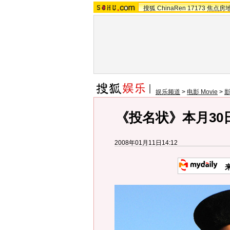
搜狐
ChinaRen
17173
焦点房
娱乐频道
>
电影 Movie
>
《投名状》本月30
2008年01月11日14:12
来