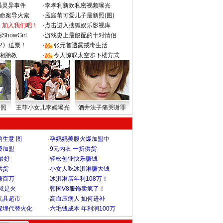
遇灵异事件
·
李孝利新欢私密视频曝光
成命案导火索
·
孟庭苇可爱儿子最新照(图)
：加入我们吧！
·
点击进入搜狐娱乐影视库
howGirl
·
游戏史上最般配的十对情侣
2》送票！
·
张元首透露戒毒生活
湘胎教
·
令人惊叹太空步下楼方式
密照
王菲小女儿李嫣曝光
酒井法子痛哭谢罪
生意 图
·
孕妈妈美腹火爆加盟中
费加盟
·
9元内衣 一折供货
最好
·
轻松创业快乐赚钱
供货
·
小女人吃冰淇淋赚大钱
赚百万
·
冰淇淋店年利108万！
就是火
·
韩国V8服饰卖疯了！
玩具超市
·
高血压病人 如何进补
深埋代替火化
·
六毛钱成本 年利润100万