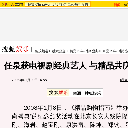
搜狐
ChinaRen
17173
焦点房地产
搜狗
新闻
-
体
娱乐频道
>
独家频道
>
精品15年·时尚盛典
>
精品15年·时尚
任泉获电视剧经典艺人 与精品共
2008年01月09日16:56
[
我来
来源：搜狐娱乐
2008年1月8日，《精品购物指南》举办“
尚盛典”的纪念颁奖活动在北京长安大戏院
刚、海岩、赵宝刚、康洪雷、陈坤、郑钧、