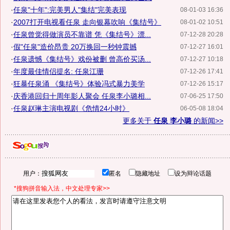
·
任泉"十年":完美男人"集结"完美表现
08-01-03 16:36
·
2007打开电视看任泉 走向银幕吹响《集结号》
08-01-02 10:51
·
任泉曾觉得做演员不靠谱 凭《集结号》漂...
07-12-28 20:28
·
假"任泉"造价昂贵 20万换回一秒钟震撼
07-12-27 16:01
·
任泉遗憾《集结号》戏份被删 曾高价买汤...
07-12-27 10:18
·
年度最佳情侣提名: 任泉江珊
07-12-26 17:41
·
狂暴任泉涌 《集结号》体验冯式暴力美学
07-12-26 15:17
·
庆香港回归十周年影人聚会 任泉李小璐相...
07-06-25 17:50
·
任泉赵琳主演电视剧《危情24小时》
06-05-08 18:04
更多关于
任泉 李小璐
的新闻>>
用户：
匿名
隐藏地址
设为辩论话题
*搜狗拼音输入法，中文处理专家>>