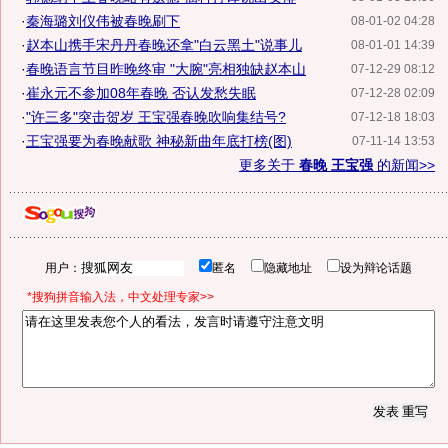
·
秦海璐刘仪伟被春晚刷下
08-01-02 04:28
·
赵本山携手宋丹丹春晚还拿"白云黑土"说事儿
08-01-01 14:39
·
春晚语言节目昨晚终审 "大腕"亮相独缺赵本山
07-12-29 08:12
·
崔永元不参加08年春晚 否认发愁失眠
07-12-28 02:09
·
"许三多"突击贺岁 王宝强春晚吹响集结号?
07-12-18 18:03
·
王宝强要为春晚献歌 神秘新曲年底打榜(图)
07-11-14 13:53
更多关于
春晚 王宝强
的新闻>>
用户：
匿名
隐藏地址
设为辩论话题
*搜狗拼音输入法，中文处理专家>>