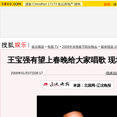
搜狐
ChinaRen
17173
焦点房地产
搜狗
新闻
-
体
娱乐频道
>
电视 TV
>
2008年央视春节联欢晚会
>
媒体报道-
王宝强有望上春晚给大家唱歌 现
2008年01月07日08:17
[
我来说
来源：北国网-辽沈晚报