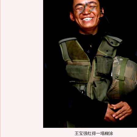
王宝强红得一塌糊涂