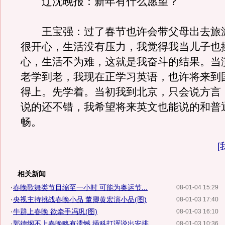
辽沈晚报：新年有什么愿望？
王宝强：过了春节也许会带父母出去旅
很开心，生活没有压力，我觉得我当儿子也
心，生活不为难，这就是我奋斗的结果。当
老学到老，我现在正学习英语，也许将来到
得上。先学着。当初我到北京，只会说方言
说的还不错，我希望将来英文也能说的和普
畅。
[
相关新闻
·
春晚歌舞类节目缩至一小时 可能为奥运节...
08-01-04 15:29
·
央视主持挑战春晚小品 董卿黄宏演小品(图)
08-01-03 17:40
·
牛群上春晚 欲牵手冯巩(图)
08-01-03 16:10
·
郭德纲不上春晚略有遗憾 插科打诨说出安排
08-01-03 10:36