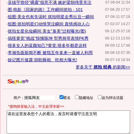
·
吴镇宇曾经"裸露"假意不满 嫉妒梁朝伟受关注
07-09-04 11:34
·
图:电影《回家的路》工作瞬间抓拍 - 101
07-06-20 17:57
·
组图:美女也有失误时 抓拍明星走秀出丑一瞬间
07-06-11 07:18
·
组图:抓拍明星们动情哭泣瞬间 真情感动人心
07-02-07 14:27
·
抓拍女星化妆瞬间 美女"臭美"过程曝光(图)
06-12-25 07:18
·
搞怪黄觉"挑战"惊悚陈坤 型男帅哥表情PK秀
06-12-13 13:50
·
很多女人的蓝颜知己?黄觉:很多年都是这样
06-09-12 17:48
·
李湘负面新闻不断 被指五年多来一直被人利用
06-08-10 07:36
·
娱记图片披露:胡歌睡相、吃相大曝光!
06-07-18 18:34
更多关于
抓拍 经典
的新闻>>
用户：
匿名
隐藏地址
设为辩论话题
*搜狗拼音输入法，中文处理专家>>