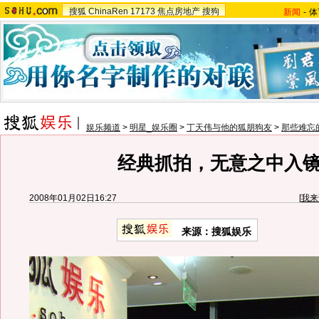
搜狐
ChinaRen
17173
焦点房地产
搜狗
新闻
-
体
娱乐频道
>
明星_娱乐圈
>
丁天伟与他的狐朋狗友
>
那些难忘
经典抓拍，无意之中入
2008年01月02日16:27
[
我来
来源：搜狐娱乐