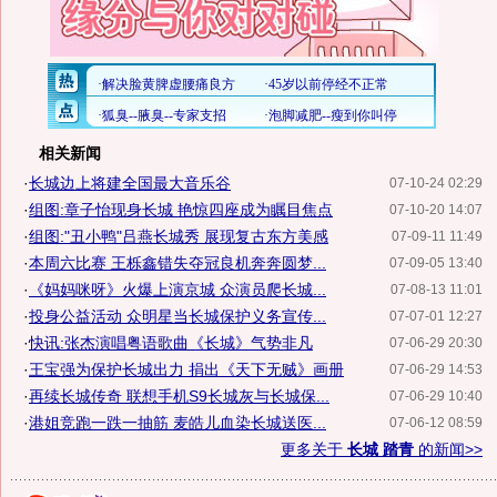
相关新闻
·
长城边上将建全国最大音乐谷
07-10-24 02:29
·
组图:章子怡现身长城 艳惊四座成为瞩目焦点
07-10-20 14:07
·
组图:"丑小鸭"吕燕长城秀 展现复古东方美感
07-09-11 11:49
·
本周六比赛 王栎鑫错失夺冠良机奔奔圆梦...
07-09-05 13:40
·
《妈妈咪呀》火爆上演京城 众演员爬长城...
07-08-13 11:01
·
投身公益活动 众明星当长城保护义务宣传...
07-07-01 12:27
·
快讯:张杰演唱粤语歌曲《长城》气势非凡
07-06-29 20:30
·
王宝强为保护长城出力 捐出《天下无贼》画册
07-06-29 14:53
·
再续长城传奇 联想手机S9长城灰与长城保...
07-06-29 10:40
·
港姐竞跑一跌一抽筋 麦皓儿血染长城送医...
07-06-12 08:59
更多关于
长城 踏青
的新闻>>