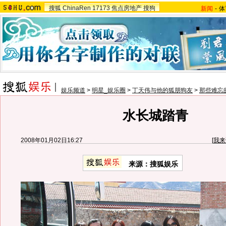
搜狐
ChinaRen
17173
焦点房地产
搜狗
新闻
-
体
娱乐频道
>
明星_娱乐圈
>
丁天伟与他的狐朋狗友
>
那些难忘
水长城踏青
2008年01月02日16:27
[
我来
来源：搜狐娱乐