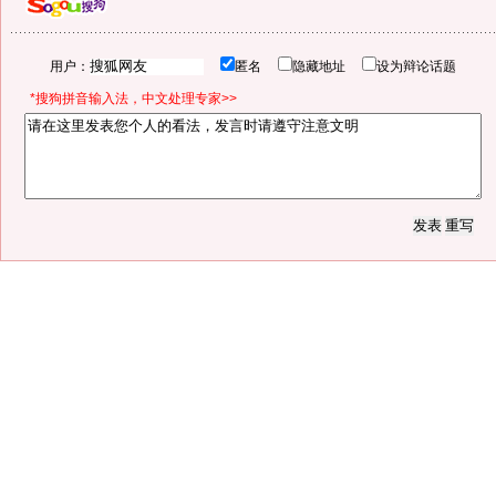
用户：
匿名
隐藏地址
设为辩论话题
*搜狗拼音输入法，中文处理专家>>