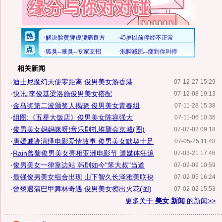
相关新闻
·
迪士尼魔幻天使零距离 俊男美女游香港
07-12-27 15:29
·
快讯:李俊基梁洛施俊男美女搭配
07-12-08 19:13
·
金马奖第二波颁奖人揭晓 俊男美女青春组
07-11-28 15:38
·
组图:《五星大饭店》俊男美女阵容强大
07-11-06 10:35
·
俊男美女妈妈咪呀!音乐剧扎堆聚会京城(图)
07-07-02 09:18
·
唐嫣戚迹演绎电影爱情故事 俊男美女默契十足
07-05-25 11:48
·
Rain曾黎俊男美女亮相亚洲电影节 遭媒体狂追
07-03-21 17:46
·
俊男美女一律靠边站 韩剧如今"笨大叔"当道
07-02-09 10:59
·
最强俊男美女组合出现 山下智久长泽雅美联袂
07-02-05 16:24
·
曾黎遇蒲巴甲舞林奇遇 俊男美女擦出火花(图)
07-02-02 15:53
更多关于
美女 新闻
的新闻>>