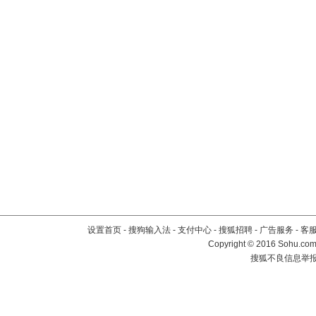
设置首页
-
搜狗输入法
-
支付中心
-
搜狐招聘
-
广告服务
-
客
Copyright
©
2016 Sohu.com 
搜狐不良信息举