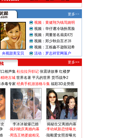
更多>>
对口相声集
杜拉拉升职记
张震讲故事
红楼梦
-精绝古城
世界名著
平凡的世界
货币战争2
毒杀毒专家
经典手机游游格斗集
福彩3D走势图
情史
李冰冰被爆已婚
揭秘生父离婚内幕
孕
·
揭刘晓庆离婚内幕
·
李幼斌新恋情曝光
婚
·
周迅王艳婆媳相见
·
陆毅爱女照首曝光