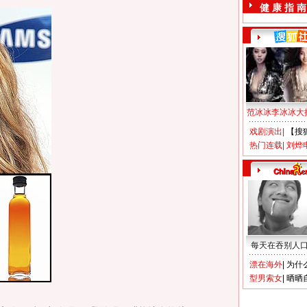
健 康 指 南
范冰冰李冰冰大
戏剧演出
|
【搜
热门连载
|
刘烨
每天在吞别人
漂在海外
|
为什
型男索女
|
晒晒