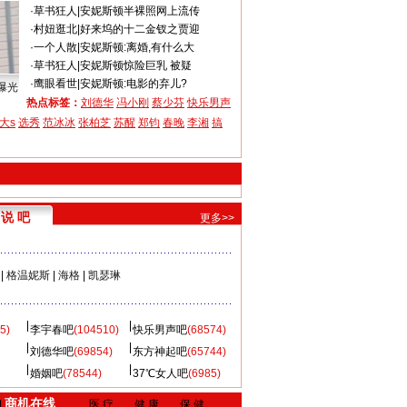
·
草书狂人
|
安妮斯顿半裸照网上流传
·
村妞逛北
|
好来坞的十二金钗之贾迎
·
一个人散
|
安妮斯顿:离婚,有什么大
·
草书狂人
|
安妮斯顿惊险巨乳 被疑
·
鹰眼看世
|
安妮斯顿:电影的弃儿?
曝光
热点标签：
刘德华
冯小刚
蔡少芬
快乐男声
大s
选秀
范冰冰
张柏芝
苏醒
郑钧
春晚
李湘
搞
说 吧
更多>>
|
格温妮斯
|
海格
|
凯瑟琳
5)
李宇春吧
(104510)
快乐男声吧
(68574)
刘德华吧
(69854)
东方神起吧
(65744)
婚姻吧
(78544)
37℃女人吧
(6985)
商机在线
|
医 疗
健 康
保 健