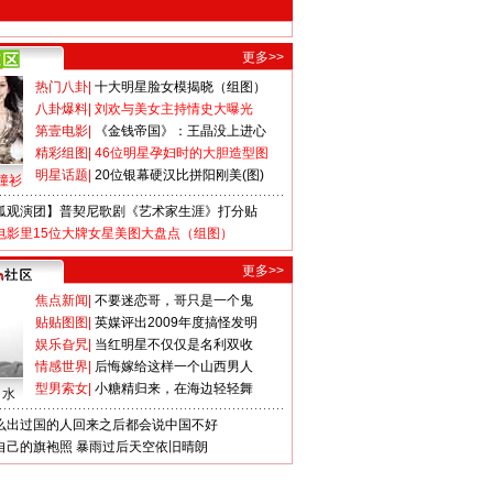
更多>>
热门八卦
|
十大明星脸女模揭晓（组图）
八卦爆料
|
刘欢与美女主持情史大曝光
第壹电影
|
《金钱帝国》：王晶没上进心
精彩组图
|
46位明星孕妇时的大胆造型图
明星话题
|
20位银幕硬汉比拼阳刚美(图)
撞衫
狐观演团】普契尼歌剧《艺术家生涯》打分贴
电影里15位大牌女星美图大盘点（组图）
更多>>
焦点新闻
|
不要迷恋哥，哥只是一个鬼
贴贴图图
|
英媒评出2009年度搞怪发明
娱乐旮旯
|
当红明星不仅仅是名利双收
情感世界
|
后悔嫁给这样一个山西男人
型男索女
|
小糖精归来，在海边轻轻舞
口水
么出过国的人回来之后都会说中国不好
自己的旗袍照
暴雨过后天空依旧晴朗