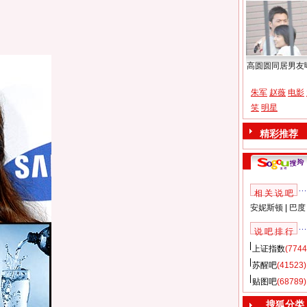
高圆圆同居男友
朱军
赵薇
电影
笑
明星
精彩推荐
相 关 说 吧
安妮斯顿
|
巴度
说 吧 排 行
上证指数
(7744
苏醒吧
(41523)
贴图吧
(68789)
搜狐分类