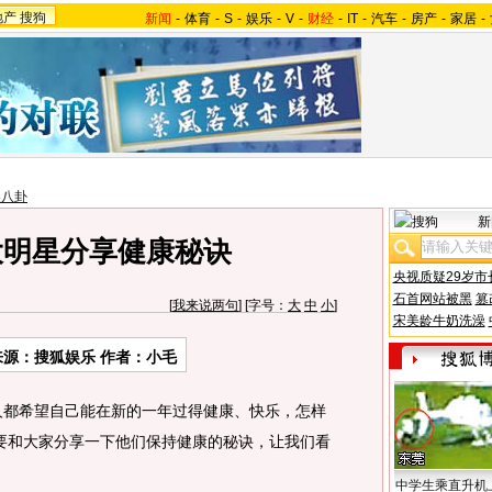
地产
搜狗
新闻
-
体育
-
S
-
娱乐
-
V
-
财经
-
IT
-
汽车
-
房产
-
家居
-
美八卦
新
大明星分享健康秘诀
央视质疑29岁市
石首网站被黑
篡
[
我来说两句
] [字号：
大
中
小
]
宋美龄牛奶洗澡
来源：搜狐娱乐 作者：小毛
都希望自己能在新的一年过得健康、快乐，怎样
要和大家分享一下他们保持健康的秘诀，让我们看
中学生乘直升机