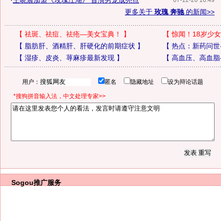
·
王晓晨加盟《玫瑰江湖》 首演男宠成亮点
07-12-20 16:49
更多关于
玫瑰 奔驰
的新闻>>
【
祛斑、祛痘、祛疮—美女宝典！
】
【
惊闻！18岁少女
【
脂肪肝、酒精肝、肝硬化的前期症状
】
【
热点：新药问世
【
湿疹、皮炎、荨麻疹最新发现
】
【
高血压、高血脂
用户：
匿名
隐藏地址
设为辩论话题
*搜狗拼音输入法，中文处理专家>>
Sogou推广服务