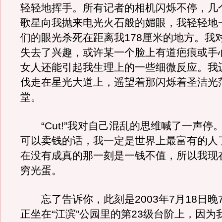
轻轻地挥手。所有记者的相机闪烁不停，几
歌星向我抛来电光火石般的媚眼，我轻轻地
们的眼光杀死在距离我178厘米的地方。我
失去了兴趣，或许某一个脸上有道疤痕或手
女人还能引起我生理上的一些细微反应。我
伐走在星光大道上，遥望着那闪烁着圣洁光
堂。
“Cut!”我对自己混乱的思维喊了一声停
可以卖钱的话，我一定是世界上最富有的人
在没有成真的那一刻是一钱不值，所以我现
穷光蛋。
忘了告诉你，此刻是2003年7月18日晚7
正坐在“江滨”公园里的第23级台阶上，因为