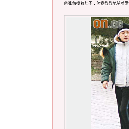
的张茜摸着肚子，笑意盈盈地望着爱