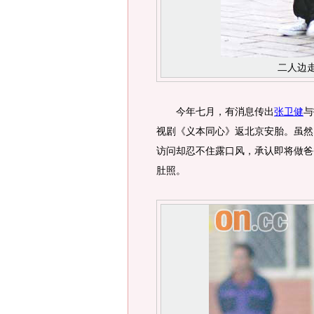
二人边
今年七月，有消息传出
张卫健
与
视剧《义本同心》返北京安胎。虽然当
访问却忍不住露口风，承认即将做爸
肚照。