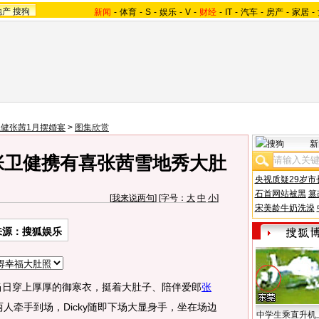
地产
搜狗
新闻
-
体育
-
S
-
娱乐
-
V
-
财经
-
IT
-
汽车
-
房产
-
家居
-
健张茜1月摆婚宴
>
图集欣赏
新
张卫健携有喜张茜雪地秀大肚
央视质疑29岁市
石首网站被黑
篡
[
我来说两句
] [字号：
大
中
小
]
宋美龄牛奶洗澡
来源：搜狐娱乐
当日穿上厚厚的御寒衣，挺着大肚子、陪伴爱郎
张
人牵手到场，Dicky随即下场大显身手，坐在场边
中学生乘直升机