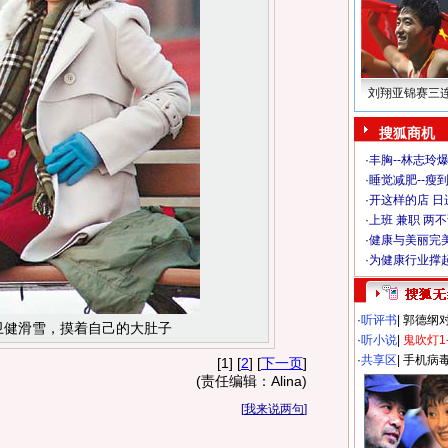
刘翔亚锦赛三
搜狐商机
·
丰胸--林志玲
·
睡觉减肥--瘦到
·
开这样的店 日进
·
上班 兼职 两
·
健康与美丽完
·
为健康行业撑
·
听评书
|
郭德纲
卫健滑雪，摸着自己的大肚子
·
听小说
|
鬼吹灯1
·
共享区
|
手机病
[1] [
2
] [
下一页
]
(责任编辑：Alina)
[
我来说两句
]