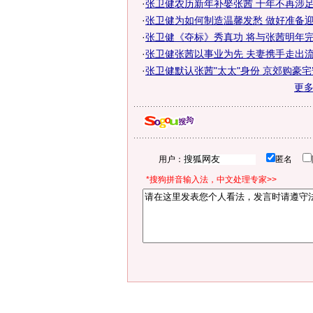
·
张卫健农历新年补娶张茜 十年不再涉足金
·
张卫健为如何制造温馨发愁 做好准备
·
张卫健《夺标》秀真功 将与张茜明年完
·
张卫健张茜以事业为先 夫妻携手走出
·
张卫健默认张茜"太太"身份 京郊购豪
更
用户：
匿名
*搜狗拼音输入法，中文处理专家>>