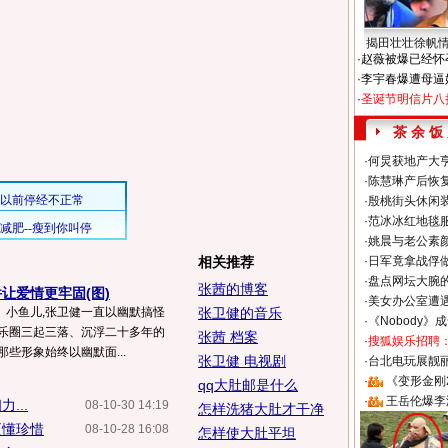
揭田壮壮徐帆
·
赵薇被爆已经怀
·
李宇春爆遭母逼
·
圣诞节明信片八
茶 余 饭
·
何炅获地产大亨
·
陈慧琳产后恢复
·
殷桃街头休闲装
·
范冰冰红地毯
·
姚晨与老公素
相关推荐
·
日军竟拿战俘
·
盘点网坛大腕
张茜的博客
让爱情更牢固(图)
·
美女办公室遭
、小鱼儿,张卫健一直以幽默搞怪
张卫健的音乐
·
《Nobody》
娱乐圈三起三落、沉浮二十多年的
张茜 档案
·
搜狐娱乐招聘
些形象始终以幽默面...
张卫健 电视剧
·
台北电玩展靓丽S
·
《变形金刚
qq大肚邮是什么
·
王岳伦爆李
...
08-10-30 14:19
怎样洗猪大肚才干净
更懂珍惜
08-10-28 16:08
怎样使大肚平坦