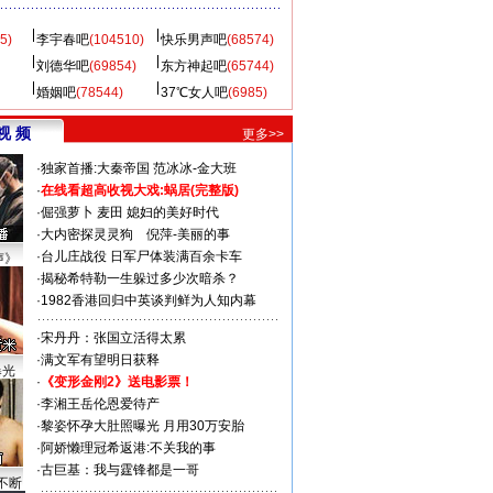
5)
李宇春吧
(104510)
快乐男声吧
(68574)
刘德华吧
(69854)
东方神起吧
(65744)
婚姻吧
(78544)
37℃女人吧
(6985)
视 频
更多>>
·
独家首播:大秦帝国
范冰冰-金大班
·
在线看超高收视大戏:
蜗居(完整版)
·
倔强萝卜
麦田
媳妇的美好时代
·
大内密探灵灵狗
倪萍-美丽的事
·
台儿庄战役 日军尸体装满百余卡车
声》
·
揭秘希特勒一生躲过多少次暗杀？
·
1982香港回归中英谈判鲜为人知内幕
·
宋丹丹：张国立活得太累
·
满文军有望明日获释
曝光
·
《变形金刚2》送电影票！
·
李湘王岳伦恩爱待产
·
黎姿怀孕大肚照曝光 月用30万安胎
·
阿娇懒理冠希返港:不关我的事
·
古巨基：我与霆锋都是一哥
不断