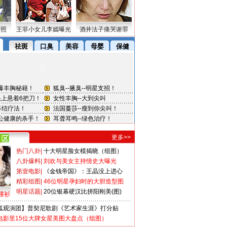
密照
王菲小女儿李嫣曝光
酒井法子痛哭谢罪
更多>>
热门八卦
|
十大明星脸女模揭晓（组图）
八卦爆料
|
刘欢与美女主持情史大曝光
第壹电影
|
《金钱帝国》：王晶没上进心
精彩组图
|
46位明星孕妇时的大胆造型图
明星话题
|
20位银幕硬汉比拼阳刚美(图)
撞衫
狐观演团】普契尼歌剧《艺术家生涯》打分贴
电影里15位大牌女星美图大盘点（组图）