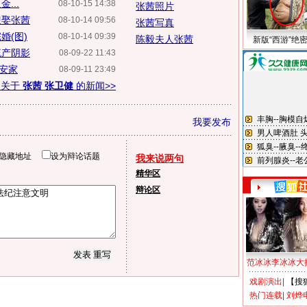
...
08-10-15 14:38
张茜照片
迎娶张茜
08-10-14 09:56
张茜写真
婚(图)
08-10-14 09:39
陈毅夫人张茜
新版“西游”绝
流产阴影
08-09-22 11:43
宅安家
08-09-11 23:49
多关于
张茜 张卫健
的新闻>>
我要发布
隐藏地址
设为辩论话题
我来说两句
精华区
辩论区
范冰冰李冰冰大
戏剧演出
|
【搜
热门连载
|
刘烨