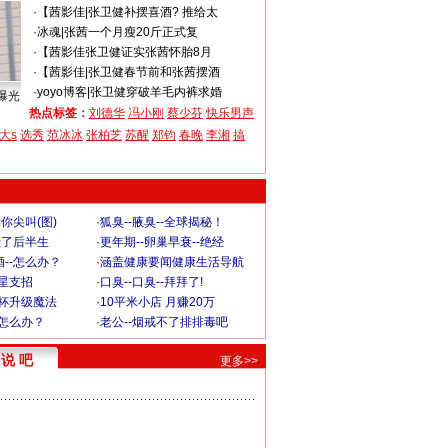
·
【茜影佳
|
张卫健补摆喜酒? 推给太
·
冰魂
|
张茜一个月瘦20斤正式复
·
【茜影佳
张卫健证实张茜怀胎8月
·
【茜影佳
|
张卫健春节前和张茜摆酒
·
yoyo博客
|
张卫健穿破羊毛内裤求婚
曝光
热点标签：
刘德华
冯小刚
蔡少芬
快乐男声
大s
选秀
范冰冰
张柏芝
苏醒
郑钧
春晚
李湘
搞
你尖叫(图)
·
狐臭--腋臭--全球揭秘！
毁了后半生
·
更年期--卵巢早衰--绝经
--怎么办？
·
涵盖健康要闻健康生活导航
明星支招
·
口臭--口臭--拜拜了!
罩杯升级魔法
·
10平米小店 月赚20万
-怎么办？
·
老公--烟戒不了排排毒吧
说 吧
更多>>