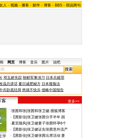
女人
-
视频
-
播客
-
邮件
-
博客
-
BBS
-
我说两句
闻
网页
博客
音乐
图片
说吧
长
邓玉娇失踪
朝鲜军事演习
日本兵赎罪
改温总讲话
夏日减肥秘方
日本瘦脸法
中共卧底结局
慈禧不快乐
侵略中国报告
更多>>
·
张茜和张
|
张茜和张卫健-搜狐博客
·
【茜影佳
|
张卫健张茜分手半年 因
·
夏至随风
|
张卫健妻子张茜怀孕8个
·
【茜影佳
|
张卫健证实张茜意外流产
·
【茜影佳
|
张卫健张茜出席活动 妻
上学