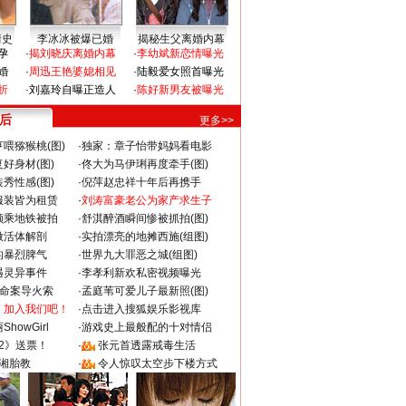
情史
李冰冰被爆已婚
揭秘生父离婚内幕
孕
·
揭刘晓庆离婚内幕
·
李幼斌新恋情曝光
婚
·
周迅王艳婆媳相见
·
陆毅爱女照首曝光
折
·
刘嘉玲自曝正造人
·
陈好新男友被曝光
 后
更多>>
喂猕猴桃(图)
·
独家：章子怡带妈妈看电影
好身材(图)
·
佟大为马伊琍再度牵手(图)
秀性感(图)
·
倪萍赵忠祥十年后再携手
服装皆为租赁
·
刘涛富豪老公为家产求生子
颜乘地铁被拍
·
舒淇醉酒瞬间惨被抓拍(图)
做活体解剖
·
实拍漂亮的地摊西施(组图)
的暴烈脾气
·
世界九大罪恶之城(组图)
遇灵异事件
·
李孝利新欢私密视频曝光
成命案导火索
·
孟庭苇可爱儿子最新照(图)
：加入我们吧！
·
点击进入搜狐娱乐影视库
howGirl
·
游戏史上最般配的十对情侣
2》送票！
·
张元首透露戒毒生活
湘胎教
·
令人惊叹太空步下楼方式