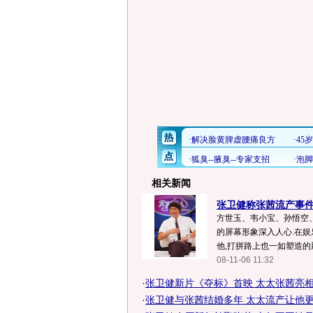
相关新闻
张卫健称张茜流产事件
方世玉、韦小宝、孙悟空
的屏幕形象深入人心.在
他,打拼路上也一如塑造的那
08-11-06 11:32
·
张卫健新片《夺标》首映 太太张茜亮相力
·
张卫健与张茜结婚多年 太太流产让他