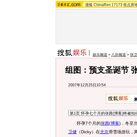
搜狐
ChinaRen
17173
焦点房
娱乐频道
>
八卦频道
>
张卫
组图：预支圣诞节 
2007年12月25日10:54
怀孕7个月的
张茜
(
博客
)
，冬至
卫健
（Dicky）在
北京
滑雪场游玩，两