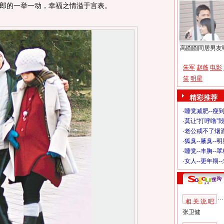
郎的一举一动，幸福之情溢于言表。
高圆圆同居男友
朱军
赵薇
电影
笑
明星
精彩推荐
·
睡觉减肥--瘦到
·
莫让“打呼噜”
·
老公戒不了烟酒
·
狐臭--腋臭--
·
睡觉--丰胸--
·
女人--更年期-
相 关 说 吧
张卫健