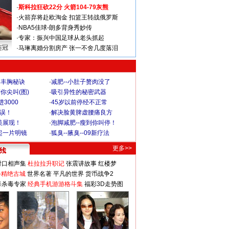
·
斯科拉狂砍22分 火箭104-79灰熊
·
火箭弃将赴欧淘金 扣篮王转战俄罗斯
·
NBA5佳球-朗多背身秀妙传
·
专家：振兴中国足球从老头抓起
连冠
·
马琳离婚分割房产 张一不舍几度落泪
爆丰胸秘诀
·
减肥--小肚子赘肉没了
你尖叫(图)
·
吸引异性的秘密武器
3000
·
45岁以前停经不正常
不误！
·
解决脸黄脾虚腰痛良方
美展现！
·
泡脚减肥--瘦到你叫停！
起一片明镜
·
狐臭--腋臭--09新疗法
更多>>
对口相声集
杜拉拉升职记
张震讲故事
红楼梦
-精绝古城
世界名著
平凡的世界
货币战争2
毒杀毒专家
经典手机游游格斗集
福彩3D走势图