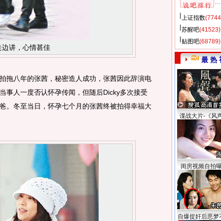
说 吧 排 行
上证指数
(7744
苏醒吧
(41523)
贴图吧
(68789)
走边讲，心情甚佳
最 热 
拍拖八年的张茜，秘密造人成功，张茜因此辞演电
事人一度否认怀孕传闻，但随后Dicky多次接受
爸。冬至当日，怀孕七个月的张茜终被拍得幸福大
谍战大片-《风
闺房视频自拍
自爆捉奸后恶梦