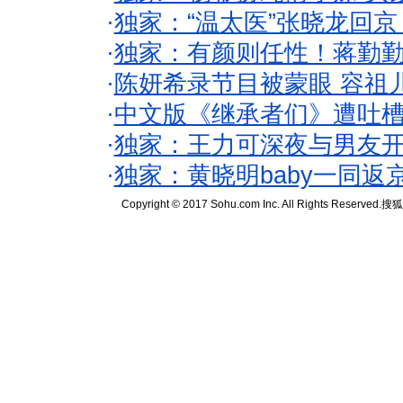
·
独家：“温太医”张晓龙回京
·
独家：有颜则任性！蒋勤
·
陈妍希录节目被蒙眼 容祖
·
中文版《继承者们》遭吐槽
·
独家：王力可深夜与男友开
·
独家：黄晓明baby一同返
Copyright © 2017 Sohu.com Inc. All Rights Reserved