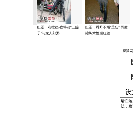
组图：布拉德-皮特骑“三蹦
组图：乔丹不堪“重负” 再做
子”与家人郊游
缩胸术性感狂跌
设