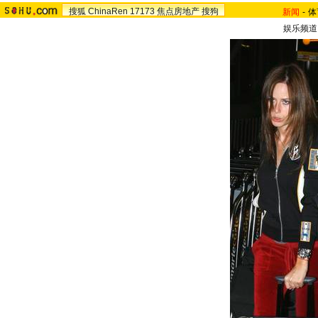
搜狐
ChinaRen
17173
焦点房地产
搜狗
新闻
-
体
娱乐频道