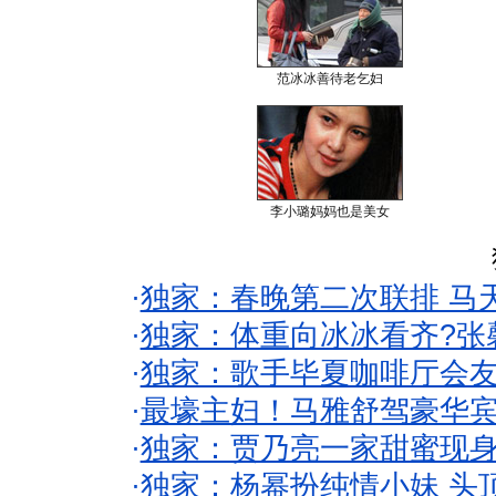
范冰冰善待老乞妇
李小璐妈妈也是美女
·
独家：春晚第二次联排 马
·
独家：体重向冰冰看齐?张
·
独家：歌手毕夏咖啡厅会友
·
最壕主妇！马雅舒驾豪华
·
独家：贾乃亮一家甜蜜现身
·
独家：杨幂扮纯情小妹 头