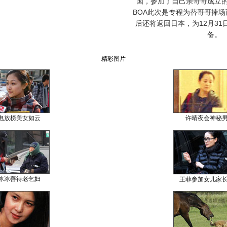
国，参加了自己亲哥哥成立
BOA此次是专程为替哥哥捧
后还将返回日本，为12月3
备。
精彩图片
电放榜美女如云
许晴夜会神秘
冰冰善待老乞妇
王菲参加女儿家