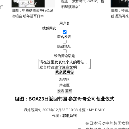
组图：少女时代J-Walk“广播
之狂
明星演唱会”
组图：申胜勋横滨举行圣诞
组图：神话
演唱会 明年进军日本
丝 愿能再
用户名
匿名发表
隐藏地址
设为辩论话题
精华区
辩论区
组图：BOA23日返回韩国 参加哥哥公司创业仪式
我来说两句
2007年12月23日10:38 来源：MY DAILY
作者：郭炯勋/图
在日本活动中的韩国女歌手