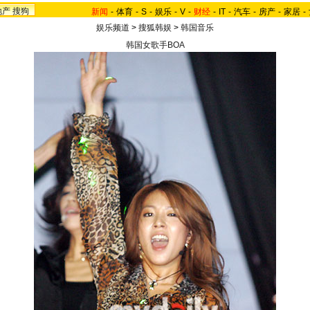
地产
搜狗
新闻
-
体育
-
S
-
娱乐
-
V
-
财经
-
IT
-
汽车
-
房产
-
家居
-
娱乐频道
>
搜狐韩娱
>
韩国音乐
韩国女歌手BOA