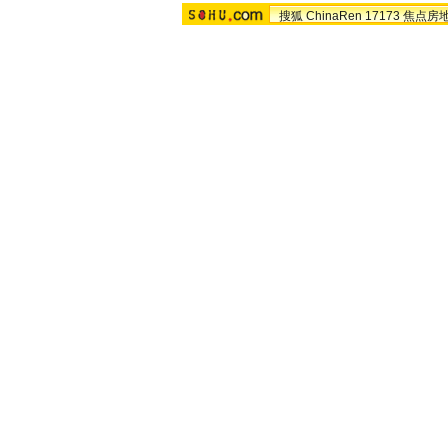
搜狐
ChinaRen
17173
焦点房