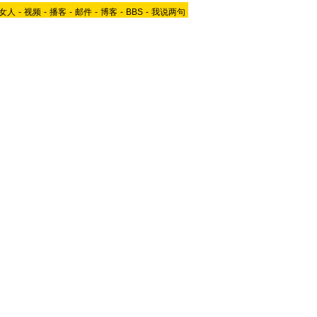
女人
-
视频
-
播客
-
邮件
-
博客
-
BBS
-
我说两句