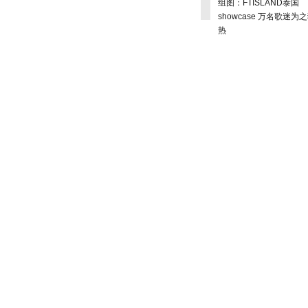
组图：FTISLAND泰国
showcase 万名歌迷为
热