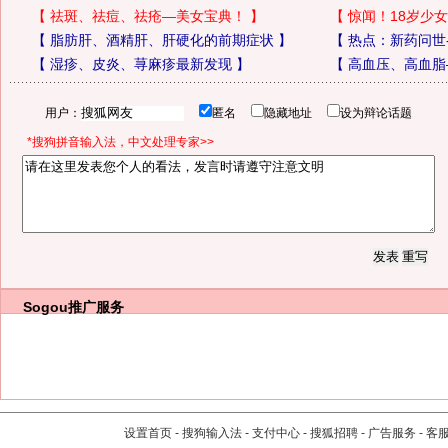
【
祛斑、祛痘、祛疮—美女宝典！
】
【
惊闻！18岁少女
【
脂肪肝、酒精肝、肝硬化的前期症状
】
【
热点：新药问世
【
湿疹、皮炎、荨麻疹最新发现
】
【
高血压、高血脂
用户：
匿名
隐藏地址
设为辩论话题
*搜狗拼音输入法，中文处理专家>>
Sogou推广服务
设置首页
-
搜狗输入法
-
支付中心
-
搜狐招聘
-
广告服务
-
客