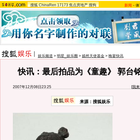
搜狐
ChinaRen
17173
焦点房地产
搜狗
新闻
-
体
娱乐频道
>
明星_娱乐圈
>
嫣然天使基金
>
晚宴快讯
快讯：最后拍品为《童趣》 郭台
2007年12月08日23:25
[
我来
来源：搜狐娱乐