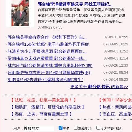
郭台铭李泽楷进军娱乐界 同找王菲经纪...
台湾首富郭台铭与银鱼音乐、宽银幕负责人丘璃宽(宽姊,
王菲经纪人)交情深厚,郭台铭和她早有拍片计划,现在香港
首富之子李泽楷派代表李进来台找她合作建娱乐平台...
07-09-29 07:55
·
郭台铭吴宇森有意合作 《郑和下西洋》主...
07-09-11 07:55
·
郭台铭捐150亿"抗癌" 妻子与胞弟均死于癌症
07-09-05 10:29
·
张清芳为小儿子摆满月酒 郭台铭送厚厚红...
07-09-03 11:52
·
梁朝伟真身床戏迷雾重重 郭台铭渴望一睹...
07-09-03 11:14
·
林志玲与郭台铭划清界线 重投言承旭怀抱?(图)
07-08-26 12:33
·
反町隆史扮成吉思汗 郭台铭可能捧场首映(图)
07-08-21 08:34
·
组图:郭台铭告诽谤 供爆料者盼和解"求生"
07-08-14 08:23
更多关于
郭台铭 快讯
的新闻>>
【
祛斑、祛痘、祛疮—美女宝典！
】
【
惊闻！18岁少女
【
脂肪肝、酒精肝、肝硬化的前期症状
】
【
热点：新药问世
【
湿疹、皮炎、荨麻疹最新发现
】
【
高血压、高血脂
用户：
匿名
隐藏地址
设为辩论话题