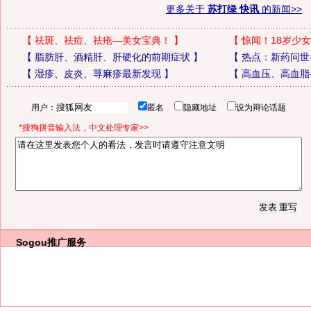
更多关于
苏打绿 快讯
的新闻>>
【
祛斑、祛痘、祛疮—美女宝典！
】
【
惊闻！18岁少女
【
脂肪肝、酒精肝、肝硬化的前期症状
】
【
热点：新药问世
【
湿疹、皮炎、荨麻疹最新发现
】
【
高血压、高血脂
用户：
匿名
隐藏地址
设为辩论话题
*搜狗拼音输入法，中文处理专家>>
Sogou推广服务