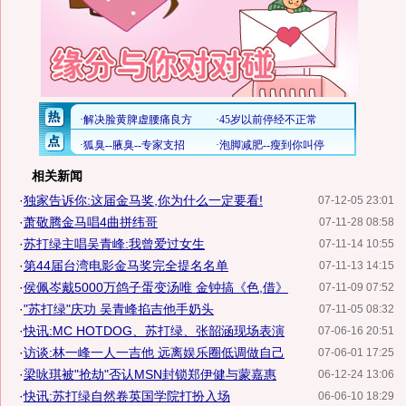
相关新闻
·
独家告诉你:这届金马奖,你为什么一定要看!
07-12-05 23:01
·
萧敬腾金马唱4曲拼纬哥
07-11-28 08:58
·
苏打绿主唱吴青峰:我曾爱过女生
07-11-14 10:55
·
第44届台湾电影金马奖完全提名名单
07-11-13 14:15
·
侯佩岑戴5000万鸽子蛋变汤唯 金钟搞《色,借》
07-11-09 07:52
·
"苏打绿"庆功 吴青峰掐吉他手奶头
07-11-05 08:32
·
快讯:MC HOTDOG、苏打绿、张韶涵现场表演
07-06-16 20:51
·
访谈:林一峰一人一吉他 远离娱乐圈低调做自己
07-06-01 17:25
·
梁咏琪被"抢劫"否认MSN封锁郑伊健与蒙嘉惠
06-12-24 13:06
·
快讯:苏打绿自然卷英国学院打扮入场
06-06-10 18:29