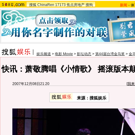
搜狐
ChinaRen
17173
焦点房地产
搜狗
新闻
-
体
娱乐频道
>
电影 Movie
>
影坛动态
>
第44届台湾金马奖
>
金
快讯：萧敬腾唱《小情歌》 摇滚版本
2007年12月08日21:20
[
我来
来源：搜狐娱乐