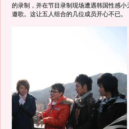
的录制，并在节目录制现场遭遇韩国性感小
邀歌。这让五人组合的几位成员开心不已。