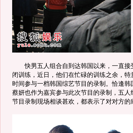
快男五人组合自到达韩国以来，一直接
闭训练，近日，他们在忙碌的训练之余，特
时间参与一档韩国综艺节目的录制。恰逢韩
蔡妍也作为嘉宾参与此次节目的录制，五人
节目录制现场相谈甚欢，都表示了对对方的