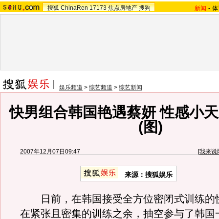
搜狐
ChinaRen
17173
焦点房地产
搜狗
新闻
-
体
娱乐频道
>
综艺频道
>
综艺新闻
快男组合韩国艳遇蔡妍 性感小
(图)
2007年12月07日09:47
[
我来说
来源：搜狐娱乐
日前，在韩国接受全方位密闭式训练的
在紧张且密集的训练之余，抽空参与了韩国