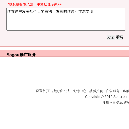
*搜狗拼音输入法，中文处理专家>>
Sogou推广服务
设置首页
-
搜狗输入法
-
支付中心
-
搜狐招聘
-
广告服务
-
客
Copyright
©
2016 Sohu.com 
搜狐不良信息举