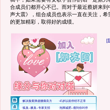
合成员们都开心不已。而对于最近蔡妍来到
声大震》，组合成员也表示一直在关注，希
的更加精彩，取得好的成绩。
[