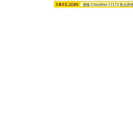
搜狐
ChinaRen
17173
焦点房