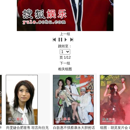
上一组
跳转至：
页
1/12
下一组
相关组图
学
尚雯婕合肥签售 坦言向往无
白歆惠不惧蔡康永大胆抢话
组图：胡灵发片会 