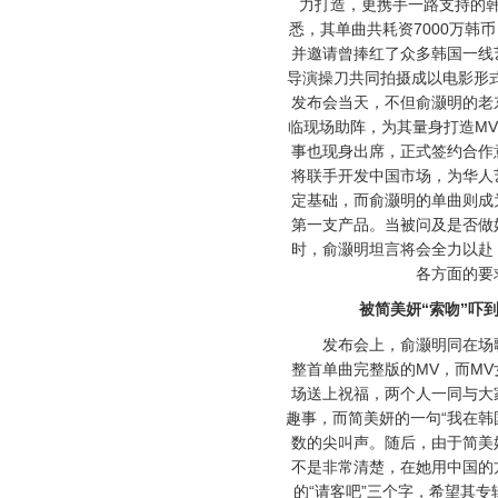
力打造，更携手一路支持的
悉，其单曲共耗资7000万韩
并邀请曾捧红了众多韩国一线
导演操刀共同拍摄成以电影形式
发布会当天，不但俞灏明的老
临现场助阵，为其量身打造MV
事也现身出席，正式签约合作
将联手开发中国市场，为华人
定基础，而俞灏明的单曲则成
第一支产品。当被问及是否做
时，俞灏明坦言将会全力以赴
各方面的要
被简美妍“索吻”吓
发布会上，俞灏明同在场歌
整首单曲完整版的MV，而M
场送上祝福，两个人一同与大
趣事，而简美妍的一句“我在韩
数的尖叫声。随后，由于简美
不是非常清楚，在她用中国的
的“请客吧”三个字，希望其