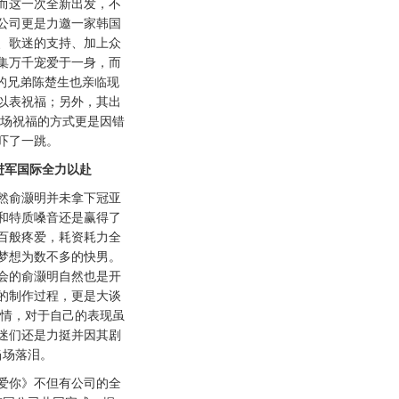
而这一次全新出发，不
公司更是力邀一家韩国
、歌迷的支持、加上众
集万千宠爱于一身，而
过的兄弟陈楚生也亲临现
以表祝福；另外，其出
现场祝福的方式更是因错
吓了一跳。
进军国际全力以赴
俞灏明并未拿下冠亚
和特质嗓音还是赢得了
百般疼爱，耗资耗力全
梦想为数不多的快男。
会的俞灏明自然也是开
的制作过程，更是大谈
心情，对于自己的表现虽
迷们还是力挺并因其剧
当场落泪。
你》不但有公司的全