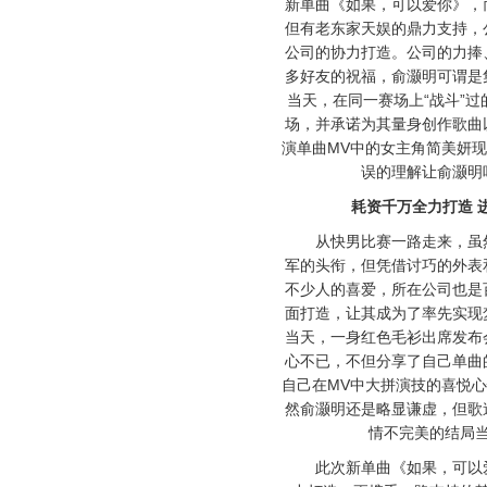
新单曲《如果，可以爱你》，
但有老东家天娱的鼎力支持，
公司的协力打造。公司的力捧
多好友的祝福，俞灏明可谓是
当天，在同一赛场上“战斗”
场，并承诺为其量身创作歌曲
演单曲MV中的女主角简美妍
误的理解让俞灏明
耗资千万全力打造 
从快男比赛一路走来，虽然
军的头衔，但凭借讨巧的外表
不少人的喜爱，所在公司也是
面打造，让其成为了率先实现
当天，一身红色毛衫出席发布
心不已，不但分享了自己单曲
自己在MV中大拼演技的喜悦
然俞灏明还是略显谦虚，但歌
情不完美的结局
此次新单曲《如果，可以爱