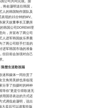
韩国公司共同完成。据
币，将俞灏明送往韩国，
艺人的韩国制作团队及
表现的15分钟的MV。
东家天娱董事长王鹏亲
的韩国公司DOREMI理
意向，并宣布了两公司
艺人进军韩国娱乐界奠
为了两公司联手打造的
好进军韩国市场的准备
，但目前会加强对自己
求。
到 陈楚生送歌祝福
迷和媒体一同欣赏了
V女主角简美妍也亲临现
家分享了拍摄时的种种
国等你”更是引得歌迷无
妍用国语表达的方式还
方式调侃俞灏明，说出
专辑大卖后可以请客吃饭