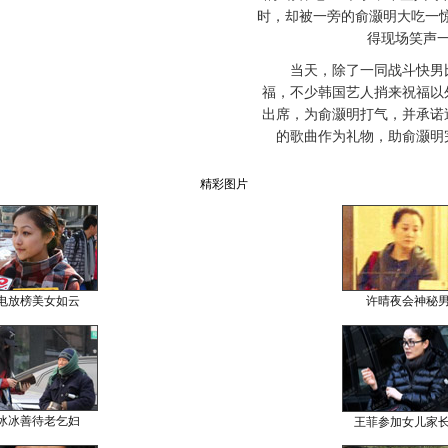
时，却被一旁的俞灏明大吃一惊
得现场笑声
当天，除了一同战斗快男比
福，不少韩国艺人捎来祝福以
出席，为俞灏明打气，并承诺
的歌曲作为礼物，助俞灏明
精彩图片
电放榜美女如云
许晴夜会神秘
冰冰善待老乞妇
王菲参加女儿家