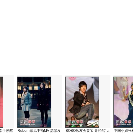
牵手苏醒
Reborn寒风中拍MV 瑟瑟发
BOBO歌友会耍宝 井柏然“大
中国小姐张