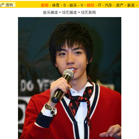
地产
搜狗
新闻
-
体育
-
S
-
娱乐
-
V
-
财经
-
IT
-
汽车
-
房产
-
家居
-
娱乐频道
>
综艺频道
>
综艺新闻