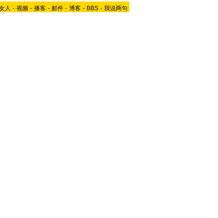
女人
-
视频
-
播客
-
邮件
-
博客
-
BBS
-
我说两句