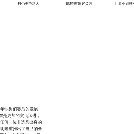
》
抖仍美艳动人
鹏展翅”歌迷尖叫
世界小姐桂冠
年快男们赛后的发展，
谓是更加的突飞猛进，
于任何一位非选秀出身的
灏明隆重推出了自己的全