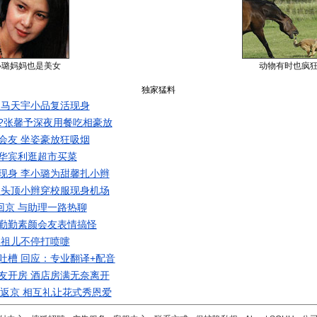
小璐妈妈也是美女
动物有时也疯
独家猛料
 马天宇小品复活现身
?张馨予深夜用餐吃相豪放
会友 坐姿豪放狂吸烟
华宾利逛超市买菜
现身 李小璐为甜馨扎小辫
 头顶小辫穿校服现身机场
回京 与助理一路热聊
勤勤素颜会友表情搞怪
容祖儿不停打喷嚏
吐槽 回应：专业翻译+配音
友开房 酒店房满无奈离开
同返京 相互礼让花式秀恩爱