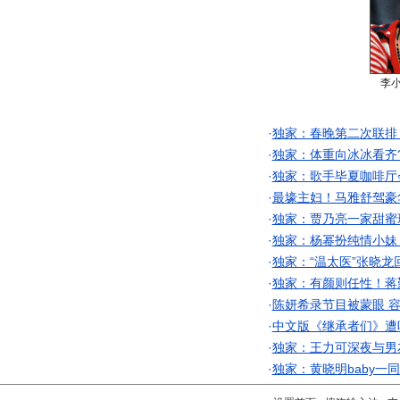
李
·
独家：春晚第二次联排
·
独家：体重向冰冰看齐
·
独家：歌手毕夏咖啡厅
·
最壕主妇！马雅舒驾豪
·
独家：贾乃亮一家甜蜜
·
独家：杨幂扮纯情小妹
·
独家：“温太医”张晓龙
·
独家：有颜则任性！蒋
·
陈妍希录节目被蒙眼 
·
中文版《继承者们》遭
·
独家：王力可深夜与男
·
独家：黄晓明baby一