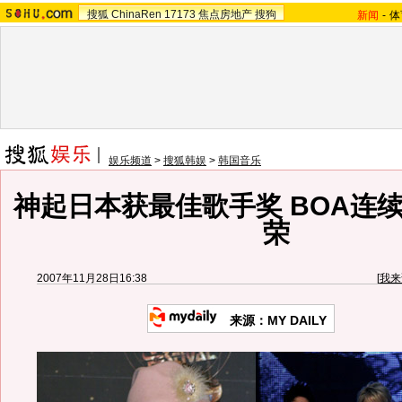
搜狐
ChinaRen
17173
焦点房地产
搜狗
新闻
-
体
娱乐频道
>
搜狐韩娱
>
韩国音乐
神起日本获最佳歌手奖 BOA连
荣
2007年11月28日16:38
[
我来
来源：MY DAILY