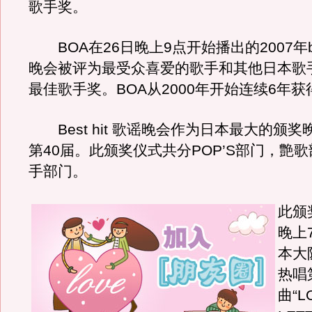
歌手奖。
BOA在26日晚上9点开始播出的2007年best
晚会被评为最受众喜爱的歌手和其他日本歌
最佳歌手奖。BOA从2000年开始连续6年
Best hit 歌谣晚会作为日本最大的颁
第40届。此颁奖仪式共分POP’S部门，艶
手部门。
此颁
晚上
本大
热唱
曲“L