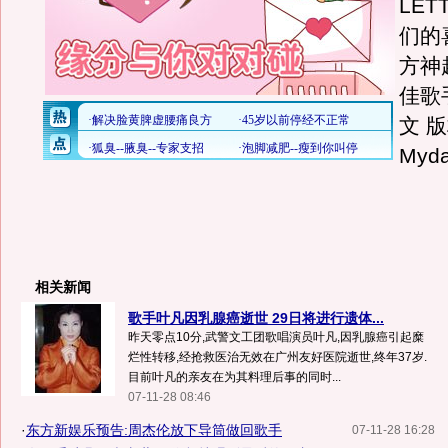
LET
们的
方神
佳歌
文 
Myd
相关新闻
歌手叶凡因乳腺癌逝世 29日将进行遗体...
昨天零点10分,武警文工团歌唱演员叶凡,因乳腺癌引起糜
烂性转移,经抢救医治无效在广州友好医院逝世,终年37岁.
目前叶凡的亲友在为其料理后事的同时...
07-11-28 08:46
·
东方新娱乐预告:周杰伦放下导筒做回歌手
07-11-28 16:28