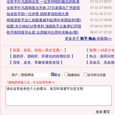
·
女歌手叶凡因病去世:一位坚持唱到最后的歌者
07-11-27 09:57
·
女歌手叶凡因病医治无效 27日凌晨在广州逝世
07-11-27 09:45
·
知名歌手阳一任评委 助阵梦境歌唱大赛
07-11-26 17:21
·
韩摇滚歌手全仁权吸毒被判处两年有期徒刑(图)
07-11-17 09:58
·
组图:东方神起SJ李孝利 顶级歌手云集梦幻开唱
07-06-11 09:29
·
歌手陈明真等众星 出席银河台周年庆晚会(图)
06-07-27 22:10
更多关于
歌手 晚会
的新闻>>
【
祛斑、祛痘、祛疮—美女宝典！
】
【
惊闻！18岁少女
【
脂肪肝、酒精肝、肝硬化的前期症状
】
【
热点：新药问世
【
湿疹、皮炎、荨麻疹最新发现
】
【
高血压、高血脂
用户：
匿名
隐藏地址
设为辩论话题
*搜狗拼音输入法，中文处理专家>>