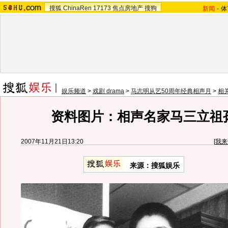
搜狐
ChinaRen
17173
焦点房地产
搜狗
新闻
-
体
娱乐频道
>
戏剧 drama
>
马志明从艺50周年经典相声月
>
相
资料图片：相声名家马三立祖
2007年11月21日13:20
[
我来
来源：搜狐娱乐