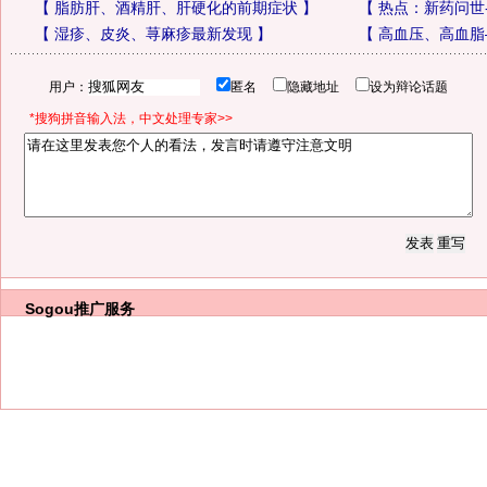
【
脂肪肝、酒精肝、肝硬化的前期症状
】
【
热点：新药问世
【
湿疹、皮炎、荨麻疹最新发现
】
【
高血压、高血脂
用户：
匿名
隐藏地址
设为辩论话题
*搜狗拼音输入法，中文处理专家>>
Sogou推广服务