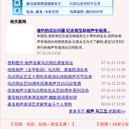
相关新闻
签约协议出问题 纪念侯宝林相声专场演...
本报讯 虽然有纪念侯宝林诞辰九十周年的名头,但同名相
声专场演出却突然泡汤.记者从主办方了解到,原定12月9日
举行的相声专场演出已经取消...
07-11-18 14:00
·
资料图片:相声名家马志明出席发布会
07-11-21 13:00
·
传统相声《太平歌词》马志明、黄族民演出本
07-11-21 12:38
·
马志明从艺五十周年庆祝演出传统相声月节目单
07-11-21 12:34
·
马志明从艺50周年经典相声月15日起售票
07-11-21 11:59
·
庆祝相声大家马志明先生从艺50周年系列活动
07-11-12 19:19
·
童安格刘伟来津说相声 幽默表演受好评
07-11-07 12:17
·
著名相声表演艺术家李金斗个人资料
06-03-17 12:06
更多关于
相声 马三立
的新闻>>
【
祛斑、祛痘、祛疮—美女宝典！
】
【
惊闻！18岁少女