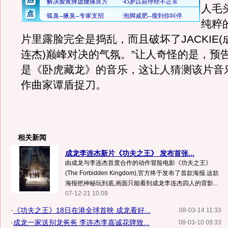
人毛
纯粹
片里露脸完全是捣乱，而且破坏了JACKIE(成
连杰)巅峰对决的气氛。”让人奇怪的是，预
是《卧虎藏龙》的音乐，这让人猜测该片音
作曲家谭盾捉刀。
相关新闻
成龙李连杰新片《功夫之王》 发布首张...
由成龙与李连杰首度合作的动作冒险电影《功夫之王》
(The Forbidden Kingdom),官方终于发布了首款海报.这款
海报把神秘玩到底,画面只能看到成龙李连杰四人的背影...
07-12-21 10:09
·
《功夫之王》18日在港全球首映 成龙看好...
08-03-14 11:33
·
成龙一家送别龙爸爸 李连杰李嘉诚花牌致...
08-03-10 09:33