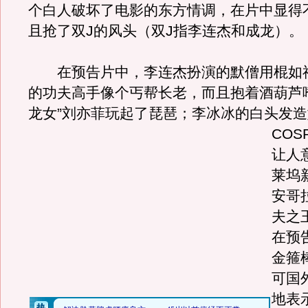
个白人破坏了电影的东方情调，在片中显得
且抢了双J的风头（双J指李连杰和成龙）。
在预告片中，李连杰扮演的默僧用棍如
的功夫高手像个丐帮长老，而且抱着酒葫芦
龙女”刘亦菲玩起了琵琶；李冰冰的白头发
COS
让人
莱坞
安哥
夫之
在预
金箍
可国
地表