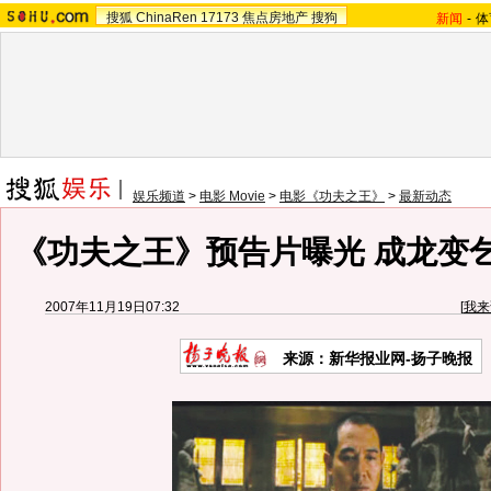
搜狐
ChinaRen
17173
焦点房地产
搜狗
新闻
-
体
娱乐频道
>
电影 Movie
>
电影《功夫之王》
>
最新动态
《功夫之王》预告片曝光 成龙变
2007年11月19日07:32
[
我来
来源：新华报业网-扬子晚报