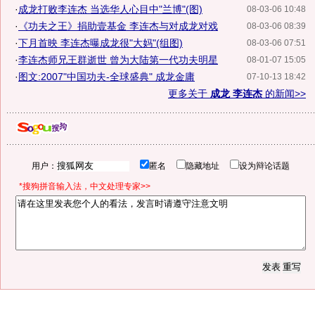
·
成龙打败李连杰 当选华人心目中"兰博"(图)
08-03-06 10:48
·
《功夫之王》捐助壹基金 李连杰与对成龙对戏
08-03-06 08:39
·
下月首映 李连杰曝成龙很"大妈"(组图)
08-03-06 07:51
·
李连杰师兄王群逝世 曾为大陆第一代功夫明星
08-01-07 15:05
·
图文:2007"中国功夫-全球盛典" 成龙金庸
07-10-13 18:42
更多关于
成龙 李连杰
的新闻>>
用户：
匿名
隐藏地址
设为辩论话题
*搜狗拼音输入法，中文处理专家>>